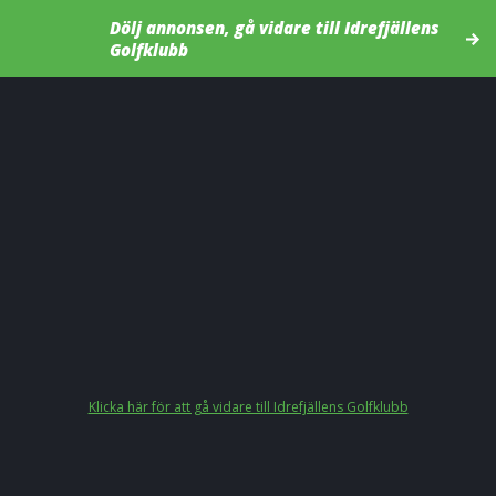
Dölj annonsen, gå vidare till Idrefjällens
Golfklubb
Klicka här för att gå vidare till Idrefjällens Golfklubb