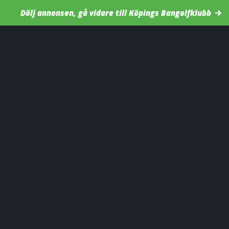
Dölj annonsen, gå vidare till Köpings Bangolfklubb