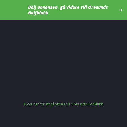
Dölj annonsen, gå vidare till Öresunds
Golfklubb
Klicka här för att gå vidare till Öresunds Golfklubb