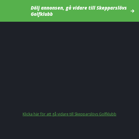
Dölj annonsen, gå vidare till Skepparslövs
Golfklubb
Klicka här för att gå vidare till Skepparslövs Golfklubb