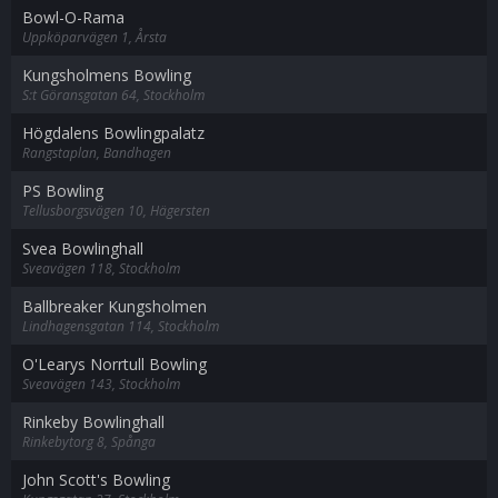
Bowl-O-Rama
Uppköparvägen 1, Årsta
Kungsholmens Bowling
S:t Göransgatan 64, Stockholm
Högdalens Bowlingpalatz
Rangstaplan, Bandhagen
PS Bowling
Tellusborgsvägen 10, Hägersten
Svea Bowlinghall
Sveavägen 118, Stockholm
Ballbreaker Kungsholmen
Lindhagensgatan 114, Stockholm
O'Learys Norrtull Bowling
Sveavägen 143, Stockholm
Rinkeby Bowlinghall
Rinkebytorg 8, Spånga
John Scott's Bowling