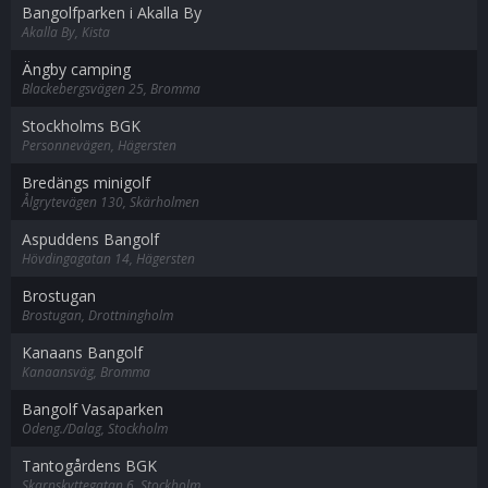
Bangolfparken i Akalla By
Akalla By, Kista
Ängby camping
Blackebergsvägen 25, Bromma
Stockholms BGK
Personnevägen, Hägersten
Bredängs minigolf
Ålgrytevägen 130, Skärholmen
Aspuddens Bangolf
Hövdingagatan 14, Hägersten
Brostugan
Brostugan, Drottningholm
Kanaans Bangolf
Kanaansväg, Bromma
Bangolf Vasaparken
Odeng./Dalag, Stockholm
Tantogårdens BGK
Skarpskyttegatan 6, Stockholm