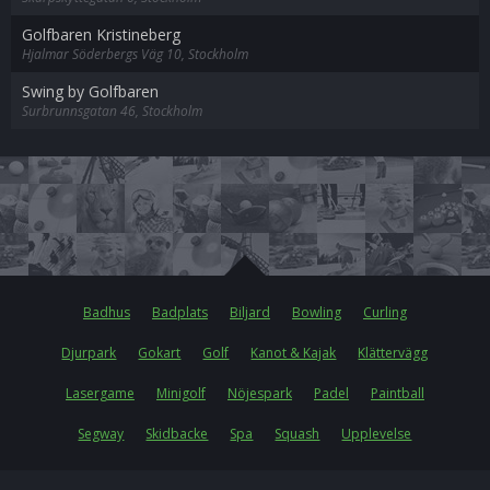
Golfbaren Kristineberg
Hjalmar Söderbergs Väg 10, Stockholm
Swing by Golfbaren
Surbrunnsgatan 46, Stockholm
Badhus
Badplats
Biljard
Bowling
Curling
Djurpark
Gokart
Golf
Kanot & Kajak
Klättervägg
Lasergame
Minigolf
Nöjespark
Padel
Paintball
Segway
Skidbacke
Spa
Squash
Upplevelse