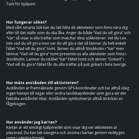
Tack för hjälpen!
Hur fungerar söket?
Med vårt smarta sök kan du lätt hitta de aktiviteter som finns nära dig
eller till det ställe som du ska åka. Anger du både “Vad du vill göra” och
“Var” så visar vi alla träffar som matchar dina sökkriterier. Vet du t.ex.
inte vad du vill göra men var du vill göra det så lämnar du helt enkelt
fältet “Vad vill du göra” tomt. Skriver du alltså Stockholm i “Var” men
lämnar “Vad vill du göra” tomt presenteras alla aktiviteter som finns i
Stockholm. Lämnar du istället “Var”-fältet tomt och skriver “Gokart” i
“Vad vill du göra”-fältet får du alla träffar på just gokart i hela Sverige.
Hur mäts avstånden till aktiviteten?
Avstånden är framräknade genom GPS-koordinater och tar alltså idag
ingen hänsyn till vägar eller andra landskapshinder som göra att det
faktiska avståndet ökar. Avstånden symboliserar alltså sträckan av
fågelvägen.
Hur använder jag kartan?
Kartan är ett smidigt hjälpmedel som visar dig var aktiviteten är
placerad. Du kan lätt navigera och zooma i kartan genom verktygen
uppe i vänstra hörnet.