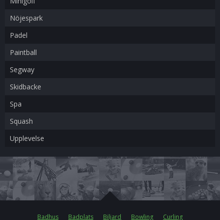
Minigolf
Nöjespark
Padel
Paintball
Segway
Skidbacke
Spa
Squash
Upplevelse
Badhus
Badplats
Biljard
Bowling
Curling