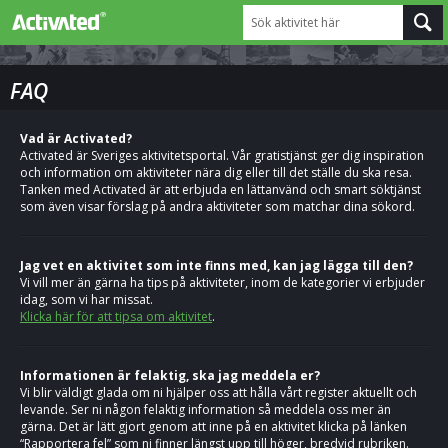
Sök aktivitet här
FAQ
Vad är Activated?
Activated är Sveriges aktivitetsportal. Vår gratistjänst ger dig inspiration
och information om aktiviteter nära dig eller till det ställe du ska resa.
Tanken med Activated är att erbjuda en lättanvänd och smart söktjänst
som även visar förslag på andra aktiviteter som matchar dina sökord.
Jag vet en aktivitet som inte finns med, kan jag lägga till den?
Vi vill mer än gärna ha tips på aktiviteter, inom de kategorier vi erbjuder
idag, som vi har missat.
Klicka här för att tipsa om aktivitet
.
Informationen är felaktig, ska jag meddela er?
Vi blir väldigt glada om ni hjälper oss att hålla vårt register aktuellt och
levande. Ser ni någon felaktig information så meddela oss mer än
gärna. Det är lätt gjort genom att inne på en aktivitet klicka på länken
“Rapportera fel” som ni finner längst upp till höger, bredvid rubriken.