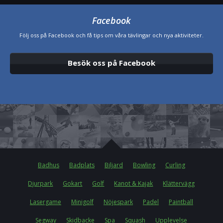
Facebook
Följ oss på Facebook och få tips om våra tävlingar och nya aktiviteter.
Besök oss på Facebook
Badhus
Badplats
Biljard
Bowling
Curling
Djurpark
Gokart
Golf
Kanot & Kajak
Klättervägg
Lasergame
Minigolf
Nöjespark
Padel
Paintball
Segway
Skidbacke
Spa
Squash
Upplevelse