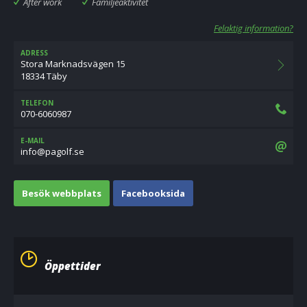
After work
Familjeaktivitet
Felaktig information?
ADRESS
Stora Marknadsvägen 15
18334 Täby
TELEFON
070-6060987
E-MAIL
es.flogap@ofni
Besök webbplats
Facebooksida
Öppettider