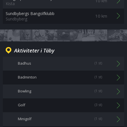
10 km
Kista
Sundbybergs Bangolfklubb
10 km
Sundbyberg
Aktiviteter i Täby
Badhus
(1 st)
Badminton
(1 st)
Bowling
(1 st)
Golf
(3 st)
Minigolf
(1 st)