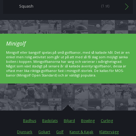
Squash
(1 st)
Minigolf
Minigolf eller bangolf spelas på små golfbanor, med så kallade hål. Det är en
enkel men rolig aktivitet som går ut på att med så få slag som möjligt sänka
bollen i koppen. Minigolfbanorna har sarg och varierar i svårighetsgrad.
Något som växt stadigt på senare år så kallade äventyrsgolfbanor, dessa är
oftast mer lika riktiga golfbanor fast i minigolf-storlek. De kallas för MOS-
banor (Minigolf Open Standard) och är väldigt populära.
Badhus
Badplats
Biljard
Bowling
Curling
Djurpark
Gokart
Golf
Kanot & Kajak
Klättervägg