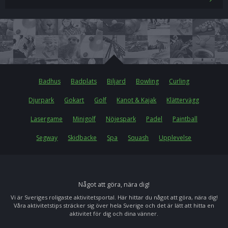
Badhus
Badplats
Biljard
Bowling
Curling
Djurpark
Gokart
Golf
Kanot & Kajak
Klättervägg
Lasergame
Minigolf
Nöjespark
Padel
Paintball
Segway
Skidbacke
Spa
Squash
Upplevelse
Något att göra, nära dig!
Vi är Sveriges roligaste aktivitetsportal. Här hittar du något att göra, nära dig!
Våra aktivitetstips sträcker sig över hela Sverige och det är lätt att hitta en
aktivitet för dig och dina vänner.