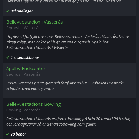
Helskön Dagspa är platsen där ni kan gå på spa. Ett spa i Västerås.
Behandlingar
Bellevuestadion i Västerås
Squash i Västerås
Upplev ett fartfyllt pass hos Bellevuestadion i Västerås i Västerås. Det är
riktigt roligt, men också jobbigt, att spela squash. Spela hos
Bellevuestadion i Västerås i Västerås.
4 st squashbanor
Apalby Friskcenter
Badhus i Västerås
Bada i Västerås på ett glatt och fartfyllt badhus. Simhallen i Västerås
erbjuder även vattengympa.
Bellevuestadions Bowling
Bowling i Västerås
Bellevuestadion i Västerås erbjuder bowling på hela 20 banor! På fredag-
och lördagkvällar så är det discobowling som gäller.
20 banor