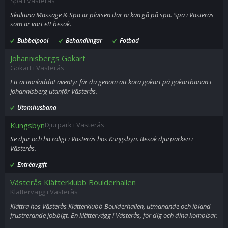
Spa i Västerås
Skultuna Massage & Spa är platsen där ni kan gå på spa. Spa i Västerås
som är värt ett besök.
Bubbelpool
Behandlingar
Fotbad
Johannisbergs Gokart
Gokart i Västerås
Ett actionladdat äventyr får du genom att köra gokart på gokartbanan i
Johannisberg utanför Västerås.
Utomhusbana
Kungsbyn
Djurpark i Västerås
Se djur och ha roligt i Västerås hos Kungsbyn. Besök djurparken i
Västerås.
Entréavgift
Västerås Klätterklubb Boulderhallen
Klättervägg i Västerås
Klättra hos Västerås Klätterklubb Boulderhallen, utmanande och ibland
frustrerande jobbigt. En klättervägg i Västerås, för dig och dina kompisar.