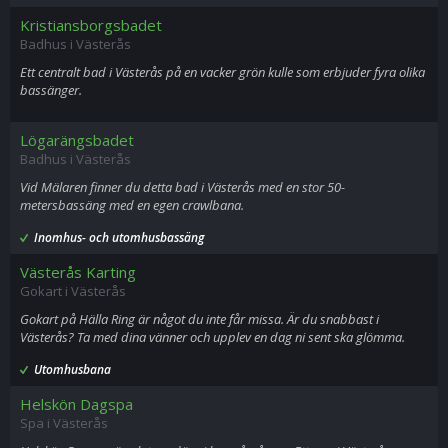
Kristiansborgsbadet
Badhus i Västerås
Ett centralt bad i Västerås på en vacker grön kulle som erbjuder fyra olika
bassänger.
Lögarängsbadet
Badhus i Västerås
Vid Mälaren finner du detta bad i Västerås med en stor 50-
metersbassäng med en egen crawlbana.
Inomhus- och utomhusbassäng
Västerås Karting
Gokart i Västerås
Gokart på Hälla Ring är något du inte får missa. Är du snabbast i
Västerås? Ta med dina vänner och upplev en dag ni sent ska glömma.
Utomhusbana
Helskön Dagspa
Spa i Västerås