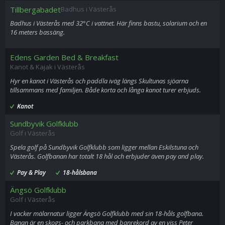
Tillbergabadet
Badhus i Västerås
Badhus i Västerås med 32°C i vattnet. Här finns bastu, solarium och en
16 meters bassäng.
Edens Garden Bed & Breakfast
Kanot & Kajak i Västerås
Hyr en kanot i Västerås och paddla iväg längs Skultunas sjöarna
tillsammans med familjen. Både korta och långa kanot turer erbjuds.
Kanot
Sundbyvik Golfklubb
Golf i Västerås
Spela golf på Sundbyvik Golfklubb som ligger mellan Eskilstuna och
Västerås. Golfbanan har totalt 18 hål och erbjuder även pay and play.
Pay & Play
18-hålsbana
Ängsö Golfklubb
Golf i Västerås
I vacker mälarnatur ligger Ängsö Golfklubb med sin 18-håls golfbana.
Banan är en skogs- och parkbana med banrekord av en viss Peter