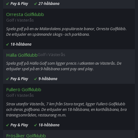
Pay & Play
27-hålsbana
Orresta Golfklubb
Golf i Västerås
Spela golf på en av Mälardalens populäraste banor, Orresta Golfklibb.
De erbjuder en spännande skogs- och parkbana.
18-hålsbana
Hälla Golfklubb
Golf i Västerås
Spela golf på Hälla Golf som ligger precis i utkanten av Västerås. De
erbjuder spel på en 9-hålsbana samt pay and play.
Pay & Play
9-hålsbana
Fullerö Golfklubb
Golf i Västerås
Strax utanför Västerås, 7 km från Stora torget, ligger Fullerö Golfklubb
och deras golfbana. De erbjuder en 18-hålsbana, en korthålsbana, bra
träningsområden, restaurang m.m.
Pay & Play
18-hålsbana
Frösåker Golfklubb