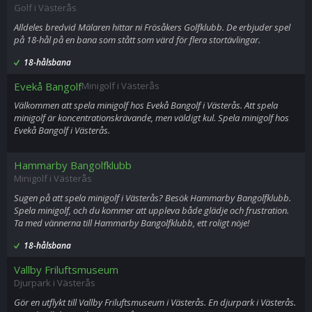
Golf i Västerås
Alldeles bredvid Mälaren hittar ni Frösåkers Golfklubb. De erbjuder spel
på 18-hål på en bana som stått som värd för flera stortävlingar.
18-hålsbana
Evekå Bangolf
Minigolf i Västerås
Välkommen att spela minigolf hos Evekå Bangolf i Västerås. Att spela
minigolf är koncentrationskrävande, men väldigt kul. Spela minigolf hos
Evekå Bangolf i Västerås.
Hammarby Bangolfklubb
Minigolf i Västerås
Sugen på att spela minigolf i Västerås? Besök Hammarby Bangolfklubb.
Spela minigolf, och du kommer att uppleva både glädje och frustration.
Ta med vännerna till Hammarby Bangolfklubb, ett roligt nöje!
18-hålsbana
Vallby Friluftsmuseum
Djurpark i Västerås
Gör en utflykt till Vallby Friluftsmuseum i Västerås. En djurpark i Västerås.