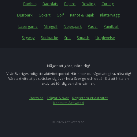
Badhus
Badplats
Biljard
Bowling
Curling
Djurpark
Gokart
Golf
Kanot & Kajak
Klättervägg
Lasergame
Minigolf
Nöjespark
Padel
Paintball
Segway
Skidbacke
Spa
Squash
Upplevelse
Något att göra, nära dig!
Vi är Sveriges roligaste aktivitetsportal. Här hittar du något att göra, nära dig!
Våra aktivitetstips sträcker sig över hela Sverige och det är lätt att hitta en
aktivitet för dig och dina vänner.
Startsida
Frågor & svar
Registrera er aktivitet
Kontakta Activated
© 2026 Activated.se