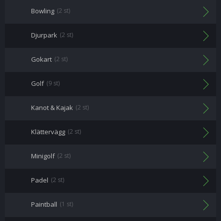
Bowling
(2 st)
Djurpark
(2 st)
Gokart
(2 st)
Golf
(9 st)
Kanot & Kajak
(2 st)
Klättervägg
(2 st)
Minigolf
(2 st)
Padel
(2 st)
Paintball
(1 st)