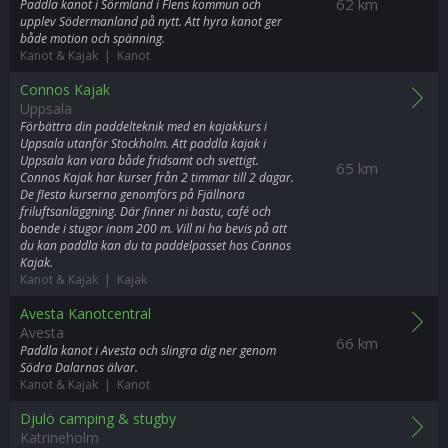
62 km
Paddla kanot i Sörmland i Flens kommun och
upplev Södermanland på nytt. Att hyra kanot ger
både motion och spänning.
Kanot & Kajak | Kanot
Connos Kajak
Uppsala
Förbättra din paddelteknik med en kajakkurs i
Uppsala utanför Stockholm. Att paddla kajak i
Uppsala kan vara både fridsamt och svettigt.
65 km
Connos Kajak har kurser från 2 timmar till 2 dagar.
De flesta kurserna genomförs på Fjällnora
friluftsanläggning. Där finner ni bastu, café och
boende i stugor inom 200 m. Vill ni ha bevis på att
du kan paddla kan du ta paddelpasset hos Connos
Kajak.
Kanot & Kajak | Kajak
Avesta Kanotcentral
Avesta
66 km
Paddla kanot i Avesta och slingra dig ner genom
Södra Dalarnas älvar.
Kanot & Kajak | Kanot
Djulö camping & stugby
Katrineholm