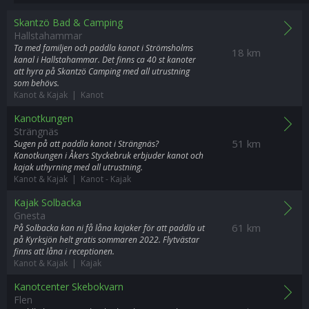
Skantzö Bad & Camping
Hallstahammar
Ta med familjen och paddla kanot i Strömsholms
18 km
kanal i Hallstahammar. Det finns ca 40 st kanoter
att hyra på Skantzö Camping med all utrustning
som behövs.
Kanot & Kajak | Kanot
Kanotkungen
Strängnäs
51 km
Sugen på att paddla kanot i Strängnäs?
Kanotkungen i Åkers Styckebruk erbjuder kanot och
kajak uthyrning med all utrustning.
Kanot & Kajak | Kanot
-
Kajak
Kajak Solbacka
Gnesta
61 km
På Solbacka kan ni få låna kajaker för att paddla ut
på Kyrksjön helt gratis sommaren 2022. Flytvästar
finns att låna i receptionen.
Kanot & Kajak | Kajak
Kanotcenter Skebokvarn
Flen