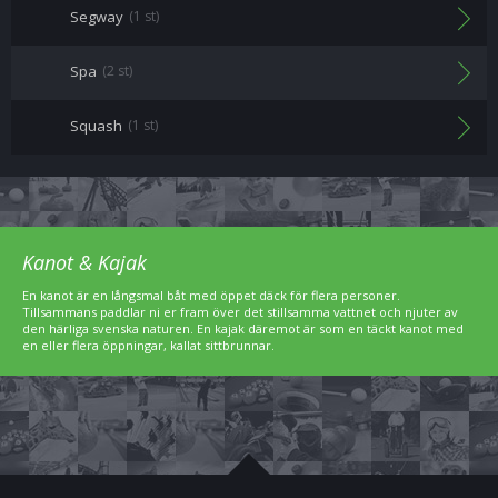
Segway
(1 st)
Spa
(2 st)
Squash
(1 st)
Kanot & Kajak
En kanot är en långsmal båt med öppet däck för flera personer.
Tillsammans paddlar ni er fram över det stillsamma vattnet och njuter av
den härliga svenska naturen. En kajak däremot är som en täckt kanot med
en eller flera öppningar, kallat sittbrunnar.