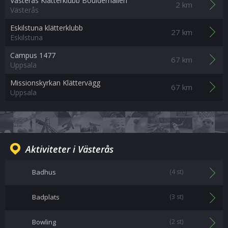
Västerås Klätterklubb Boulderhallen
2 km
Västerås
Eskilstuna klätterklubb
27 km
Eskilstuna
Campus 1477
67 km
Uppsala
Missionskyrkan Klättervägg
67 km
Uppsala
Aktiviteter i Västerås
Badhus
(4 st)
Badplats
(3 st)
Bowling
(2 st)