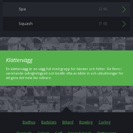
Spa
(2 st)
Squash
(1 st)
Klättervägg
En klättervägg är en vägg full med grepp för händer och fötter. De finns i
varierande svårighetsgrad och består ofta av både in och utbuktningar för
att göra det hela lite svårare.
Badhus
Badplats
Biljard
Bowling
Curling