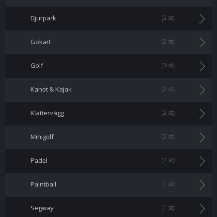
Djurpark
(2 st)
Gokart
(2 st)
Golf
(9 st)
Kanot & Kajak
(2 st)
Klättervägg
(2 st)
Minigolf
(2 st)
Padel
(2 st)
Paintball
(1 st)
Segway
(1 st)