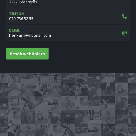
72223 Västerås
TELEFON
070-756 52 55
E-MAIL
moc.liamtoh@iinakneh
Besök webbplats