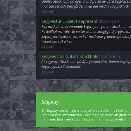
Upplev Stockholm på egen hand på en av våra Segways. T
mot Gärdet och Djurgården med din medhavda picknick i
Segway
Segwaytur Upplevelsepresent
Stockholm
Följ med på en spännande Segwaytur genom Stockholm, 
Kastellholmen eller ta en tur ut mot kungliga Djurgården.
Segwayinstruktörer och vi kör med små grupper på max f
trivsel och säkerhet.
Segway
Segway hos Gokart Stockholm
Stockholm
Åk segway i Stockholm på Djurgården eller Hammarby sj
Segwaypolo i Stockholm?
Segway
Segway
En Segway består i korta drag av en plattform på två hjul.
Efter en kort introduktion klarar de allra flesta att glida
nämligen balansen åt dig. Testa en helt ny upplevelse!