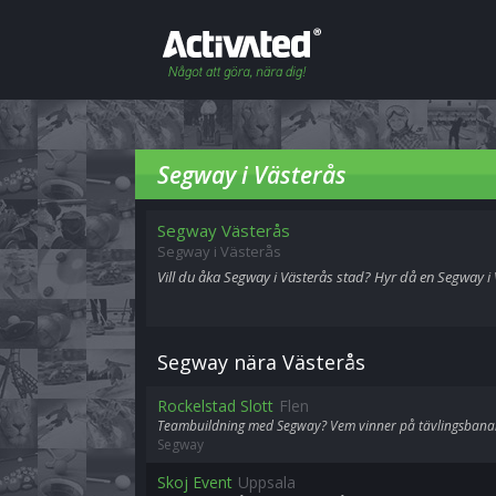
Segway i Västerås
Segway Västerås
Segway i Västerås
Vill du åka Segway i Västerås stad? Hyr då en Segway i
Segway nära Västerås
Rockelstad Slott
Flen
Teambuildning med Segway? Vem vinner på tävlingsbana
Segway
Skoj Event
Uppsala