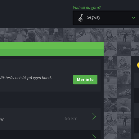
Vad vill du göra?
Segway
 Västerås och åk på egen hand.
Mer info
66 km
n?