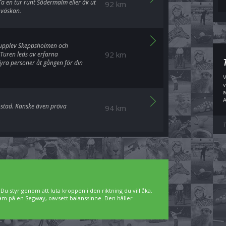
a en tur runt Södermalm eller åk ut
92 km
 väskan.
upplev Skeppsholmen och
92 km
 Turen leds av erfarna
yra personer åt gången för din
V
v
a
A
östad. Kanske även pröva
94 km
T
 Du styr genom att luta kroppen i den riktning du vill åka.
 fram på en Segway, oavsett balanssinne. Den håller