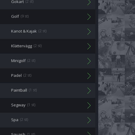
Gokart
(2 st)
Golf
(9 st)
Kanot & Kajak
(2 st)
Klättervägg
(2 st)
Minigolf
(2 st)
Padel
(2 st)
Paintball
(1 st)
Segway
(1 st)
Spa
(2 st)
Squash
(1 st)