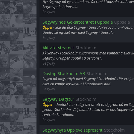
Hyr Segway på egen hand och åk runt i Uppsala stad ell
Segwaypolo i Uppsala.
Segway
Segway hos Gokartcentret i Uppsala
Uppsala
Öppet
- Ska du åka Segway i Uppsala? Pröva inomhusban
Upplev så mycket mer med Segway i Uppsala.
Segway
Aktivitetsteamet
Stockholm
Åk Segway i Stockholm tillsammans med vännerna eller k
Segway. Grupper upptill 10 personer.
Segway
Daytrip Stockholm AB
Stockholm
Sugen på dagsutflyft med Segway i Stockholm? Här erbju
eller en vanlig segwaytur i Stockholms stad.
Segway
Segway Dagstur
Stockholm
Öppet
- Upptäck hur roligt det är att ta sig fram på en S
genom Stockholm. Välj bland 3 olika turer hos Upplevelse.
centrala Stockholm.
Segway
Segwayhyra Upplevelsepresent
Stockholm