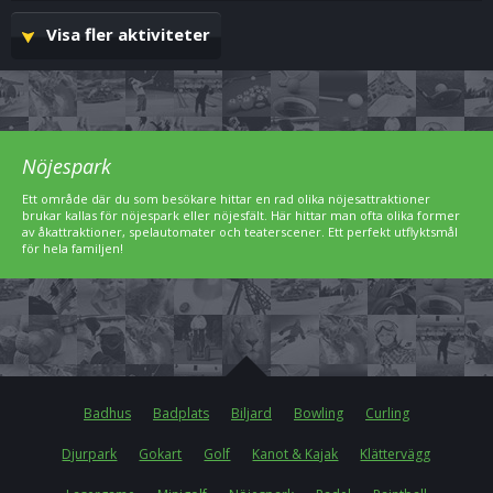
Visa fler aktiviteter
Nöjespark
Ett område där du som besökare hittar en rad olika nöjesattraktioner
brukar kallas för nöjespark eller nöjesfält. Här hittar man ofta olika former
av åkattraktioner, spelautomater och teaterscener. Ett perfekt utflyktsmål
för hela familjen!
Badhus
Badplats
Biljard
Bowling
Curling
Djurpark
Gokart
Golf
Kanot & Kajak
Klättervägg