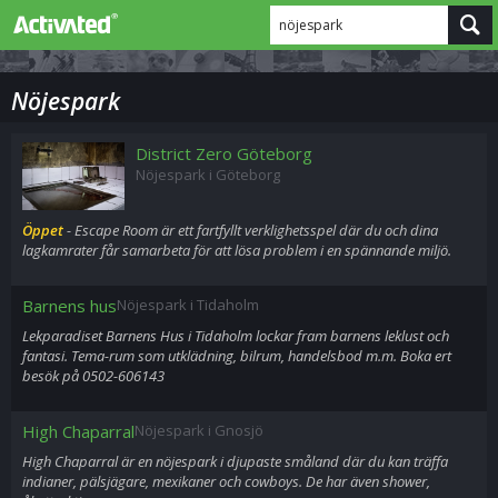
nöjespark
Nöjespark
District Zero Göteborg
Nöjespark i Göteborg
Öppet
- Escape Room är ett fartfyllt verklighetsspel där du och dina
lagkamrater får samarbeta för att lösa problem i en spännande miljö.
Barnens hus
Nöjespark i Tidaholm
Lekparadiset Barnens Hus i Tidaholm lockar fram barnens leklust och
fantasi. Tema-rum som utklädning, bilrum, handelsbod m.m. Boka ert
besök på 0502-606143
High Chaparral
Nöjespark i Gnosjö
High Chaparral är en nöjespark i djupaste småland där du kan träffa
indianer, pälsjägare, mexikaner och cowboys. De har även shower,