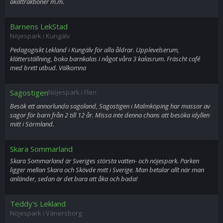
åkattraktioner m.m.
Barnens LekStad
Nöjespark i Kungälv
Pedagogiskt Lekland i Kungälv för alla åldrar. Upplevelserum,
klätterställning, boka barnkalas i något våra 3 kalasrum. Fräscht café
med brett utbud. Välkomna
Sagostigen
Nöjespark i Flen
Besök ett annorlunda sagoland, Sagostigen i Malmköping har massor av
sagor för barn från 2 till 12 år. Missa inte denna chans att besöka idyllen
mitt i Sörmland.
Skara Sommarland
Skara Sommarland är Sveriges största vatten- och nöjespark. Parken
ligger mellan Skara och Skövde mitt i Sverige. Man betalar allt när man
anländer, sedan är det bara att åka och bada!
Teddy's Lekland
Nöjespark i Vänersborg