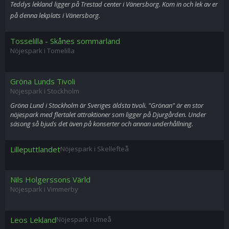
Teddys lekland ligger på Trestad center i Vänersborg. Kom in och lek av er
på denna lekplats i Vänersborg.
Tosselilla - Skånes sommarland
Nöjespark i Tomelilla
Gröna Lunds Tivoli
Nöjespark i Stockholm
Gröna Lund i Stockholm är Sveriges äldsta tivoli. "Grönan" är en stor
nöjespark med flertalet attraktioner som ligger på Djurgården. Under
säsong så bjuds det även på konserter och annan underhållning.
Lilleputtlandet
Nöjespark i Skellefteå
Nils Holgerssons Värld
Nöjespark i Vimmerby
Leos Lekland
Nöjespark i Umeå