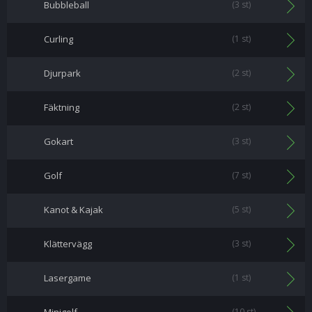
Bubbleball
(3 st)
Curling
(1 st)
Djurpark
(2 st)
Fäktning
(2 st)
Gokart
(3 st)
Golf
(7 st)
Kanot & Kajak
(5 st)
Klättervägg
(3 st)
Lasergame
(1 st)
(10 st)