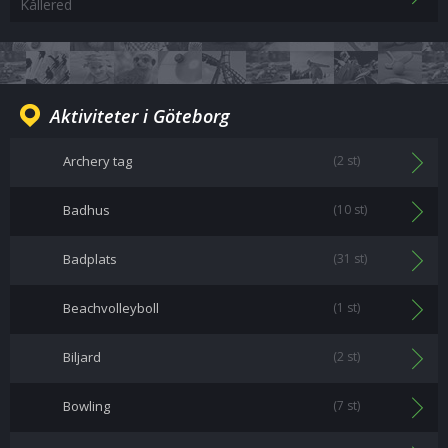
Kållered
Aktiviteter i Göteborg
Archery tag
(2 st)
Badhus
(10 st)
Badplats
(31 st)
Beachvolleyboll
(1 st)
Biljard
(2 st)
Bowling
(7 st)