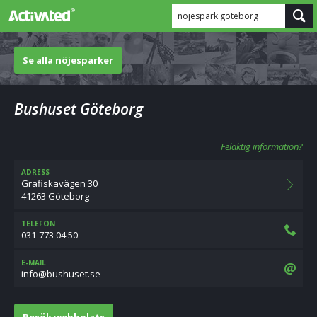
nöjespark göteborg
Se alla nöjesparker
Bushuset Göteborg
Felaktig information?
ADRESS
Grafiskavägen 30
41263 Göteborg
TELEFON
031-773 04 50
E-MAIL
es.tesuhsub@ofni