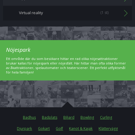
Virtual reality
(1 st)
Nöjespark
Ett område där du som besökare hittar en rad olika nöjesattraktioner
brukar kallas för nöjespark eller nöjesfält. Här hittar man ofta olika former
av åkattraktioner, spelautomater och teaterscener. Ett perfekt utflyktsmål
för hela familjen!
Badhus
Badplats
Biljard
Bowling
Curling
Djurpark
Gokart
Golf
Kanot & Kajak
Klättervägg