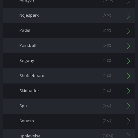
Minigolf
Nöjespark
(5 st)
Padel
(2 st)
Paintball
(5 st)
Segway
(1 st)
Shuffleboard
(1 st)
Skidbacke
(1 st)
Spa
(5 st)
Squash
(2 st)
Upplevelse
(10 st)