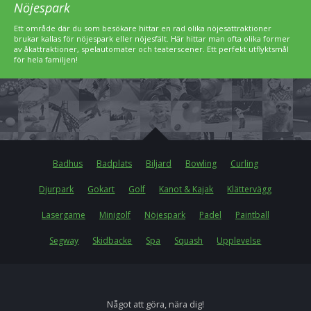
Nöjespark
Ett område där du som besökare hittar en rad olika nöjesattraktioner
brukar kallas för nöjespark eller nöjesfält. Här hittar man ofta olika former
av åkattraktioner, spelautomater och teaterscener. Ett perfekt utflyktsmål
för hela familjen!
Badhus
Badplats
Biljard
Bowling
Curling
Djurpark
Gokart
Golf
Kanot & Kajak
Klättervägg
Lasergame
Minigolf
Nöjespark
Padel
Paintball
Segway
Skidbacke
Spa
Squash
Upplevelse
Något att göra, nära dig!