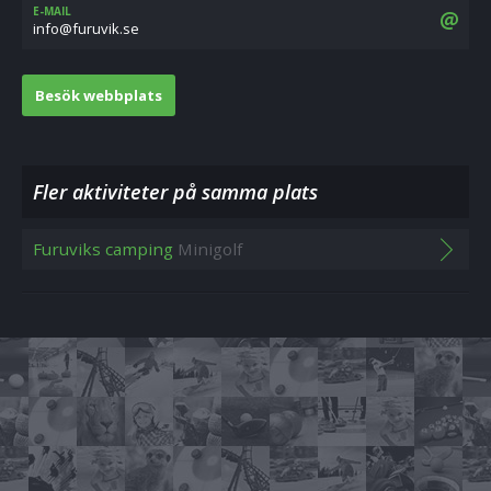
E-MAIL
es.kivuruf@ofni
Besök webbplats
Fler aktiviteter på samma plats
Furuviks camping
Minigolf