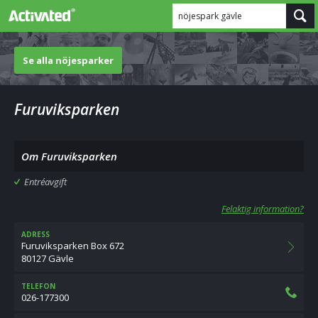
nöjespark gävle
Se alla nöjesparker
Furuviksparken
Om Furuviksparken
Entréavgift
Felaktig information?
ADRESS
Furuviksparken Box 672
80127 Gävle
TELEFON
026-177300