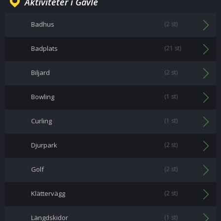
Aktiviteter i Gävle
Badhus
(2 st)
Badplats
(21 st)
Biljard
(2 st)
Bowling
(1 st)
Curling
(1 st)
Djurpark
(2 st)
Golf
(2 st)
Klättervägg
(2 st)
Längdskidor
(1 st)