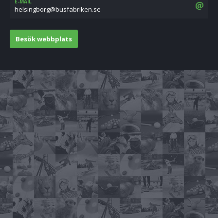
E-MAIL
es.nekirbafsub@grobgnisleh
Besök webbplats