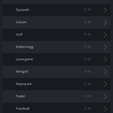
Djurpark
(2 st)
Gokart
(2 st)
Golf
(5 st)
Klättervägg
(1 st)
Lasergame
(1 st)
Minigolf
(5 st)
Nöjespark
(1 st)
Padel
(2 st)
Paintball
(2 st)