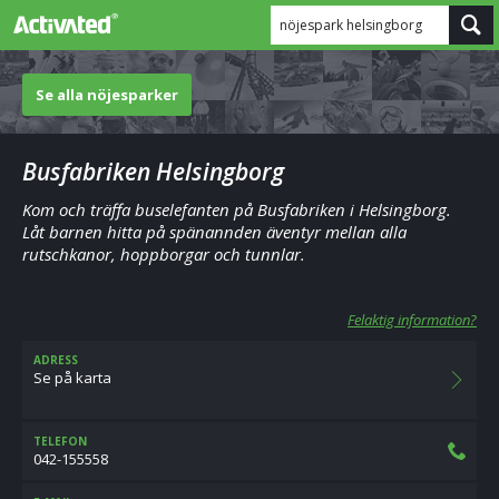
nöjespark helsingborg
Se alla nöjesparker
Busfabriken Helsingborg
Kom och träffa buselefanten på Busfabriken i Helsingborg.
Låt barnen hitta på spänannden äventyr mellan alla
rutschkanor, hoppborgar och tunnlar.
Felaktig information?
ADRESS
Se på karta
TELEFON
042-155558