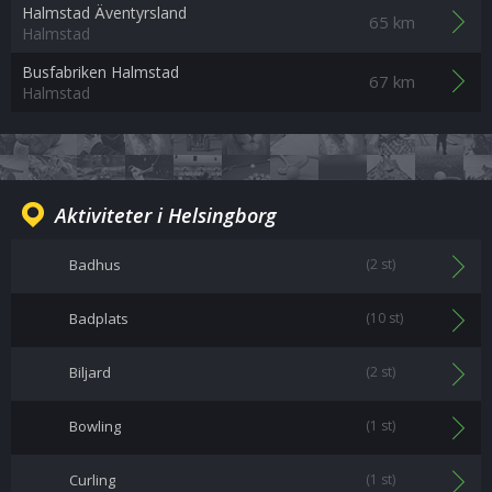
Halmstad Äventyrsland
65 km
Halmstad
Busfabriken Halmstad
67 km
Halmstad
Aktiviteter i Helsingborg
Badhus
(2 st)
Badplats
(10 st)
Biljard
(2 st)
Bowling
(1 st)
Curling
(1 st)