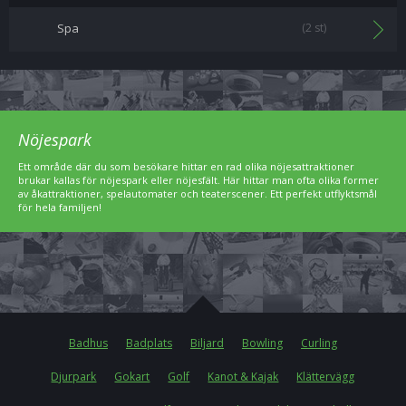
Spa
(2 st)
Nöjespark
Ett område där du som besökare hittar en rad olika nöjesattraktioner
brukar kallas för nöjespark eller nöjesfält. Här hittar man ofta olika former
av åkattraktioner, spelautomater och teaterscener. Ett perfekt utflyktsmål
för hela familjen!
Badhus
Badplats
Biljard
Bowling
Curling
Djurpark
Gokart
Golf
Kanot & Kajak
Klättervägg