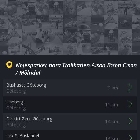
Nöjesparker nära Trollkarlen A:son B:son C:son
/ Mölndal
Bushuset Göteborg
9 km
Göteborg
Liseberg
11 km
Göteborg
District Zero Göteborg
14 km
Göteborg
Lek & Buslandet
14 km