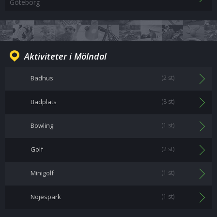
Göteborg
Aktiviteter i Mölndal
Badhus
(2 st)
Badplats
(8 st)
Bowling
(1 st)
Golf
(2 st)
Minigolf
(1 st)
Nöjespark
(1 st)