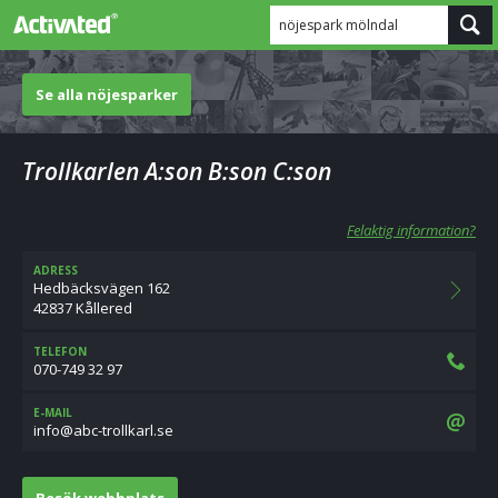
nöjespark mölndal
Se alla nöjesparker
Trollkarlen A:son B:son C:son
Felaktig information?
ADRESS
Hedbäcksvägen 162
42837 Kållered
TELEFON
070-749 32 97
E-MAIL
es.lrakllort-cba@ofni