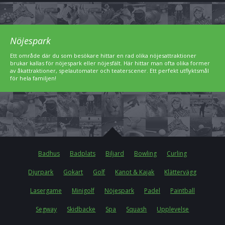
Nöjespark
Ett område där du som besökare hittar en rad olika nöjesattraktioner
brukar kallas för nöjespark eller nöjesfält. Här hittar man ofta olika former
av åkattraktioner, spelautomater och teaterscener. Ett perfekt utflyktsmål
för hela familjen!
Badhus
Badplats
Biljard
Bowling
Curling
Djurpark
Gokart
Golf
Kanot & Kajak
Klättervägg
Lasergame
Minigolf
Nöjespark
Padel
Paintball
Segway
Skidbacke
Spa
Squash
Upplevelse