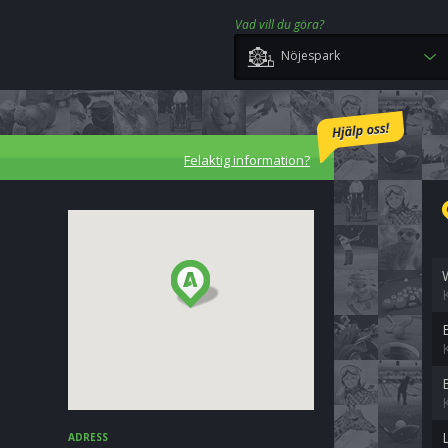
Vad vill du göra?
Nöjespark
Felaktig information?
ADRESS