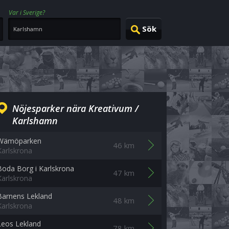
Var i Sverige?
Nöjesparker nära Kreativum /
Karlshamn
Wämöparken
46 km
Karlskrona
Boda Borg i Karlskrona
47 km
Karlskrona
Barnens Lekland
48 km
Karlskrona
Leos Lekland
78 km