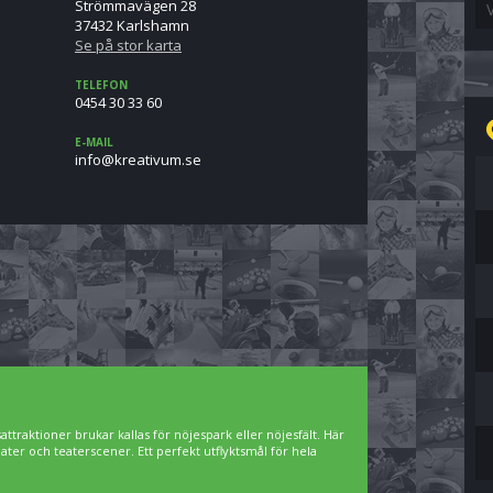
Strömmavägen 28
37432 Karlshamn
Se på stor karta
TELEFON
0454 30 33 60
E-MAIL
es.muvitaerk@ofni
ttraktioner brukar kallas för nöjespark eller nöjesfält. Här
ater och teaterscener. Ett perfekt utflyktsmål för hela