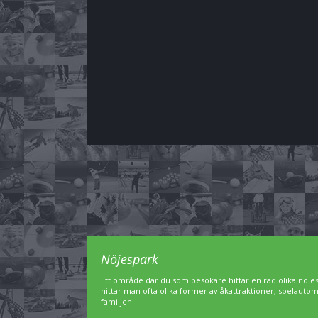
Nöjespark
Ett område där du som besökare hittar en rad olika nöjesa
hittar man ofta olika former av åkattraktioner, spelautom
familjen!