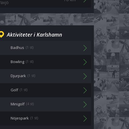
Växjö
Aktiviteter i Karlshamn
Badhus
(1 st)
Bowling
(1 st)
Djurpark
(1 st)
Golf
(1 st)
Minigolf
(4 st)
Nöjespark
(1 st)