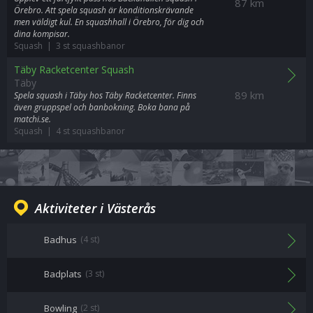
87 km
Örebro. Att spela squash är konditionskrävande
men väldigt kul. En squashhall i Örebro, för dig och
dina kompisar.
Squash | 3 st squashbanor
Täby Racketcenter Squash
Täby
89 km
Spela squash i Täby hos Täby Racketcenter. Finns
även gruppspel och banbokning. Boka bana på
matchi.se.
Squash | 4 st squashbanor
Aktiviteter i Västerås
Badhus
(4 st)
Badplats
(3 st)
Bowling
(2 st)