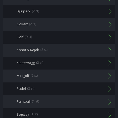
Djurpark
(2 st)
Gokart
(2 st)
Golf
(9 st)
Kanot & Kajak
(2 st)
Klättervägg
(2 st)
Minigolf
(2 st)
Padel
(2 st)
Paintball
(1 st)
Segway
(1 st)