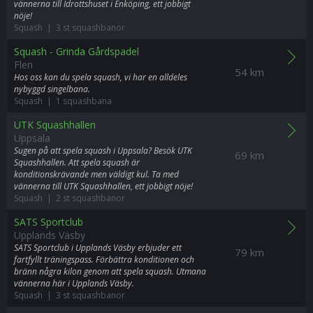
vännerna till Idrottshuset i Enköping, ett jobbigt
nöje!
Squash | 3 st squashbanor
Squash - Grinda Gårdspadel
Flen
54 km
Hos oss kan du spela squash, vi har en alldeles
nybyggd singelbana.
Squash | 1 squashbana
UTK Squashhallen
Uppsala
Sugen på att spela squash i Uppsala? Besök UTK
69 km
Squashhallen. Att spela squash är
konditionskrävande men väldigt kul. Ta med
vännerna till UTK Squashhallen, ett jobbigt nöje!
Squash | 2 st squashbanor
SATS Sportclub
Upplands Väsby
SATS Sportclub i Upplands Väsby erbjuder ett
79 km
fartfyllt träningspass. Förbättra konditionen och
bränn några kilon genom att spela squash. Utmana
vännerna här i Upplands Väsby.
Squash | 3 st squashbanor