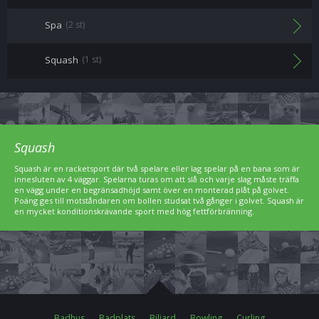
Spa
(2 st)
Squash
(1 st)
Squash
Squash är en racketsport där två spelare eller lag spelar på en bana som är
innesluten av 4 väggar. Spelarna turas om att slå och varje slag måste träffa
en vägg under en begränsadhöjd samt över en monterad plåt på golvet.
Poäng ges till motståndaren om bollen studsat två gånger i golvet. Squash är
en mycket konditionskrävande sport med hög fettförbränning.
Badhus
Badplats
Biljard
Bowling
Curling