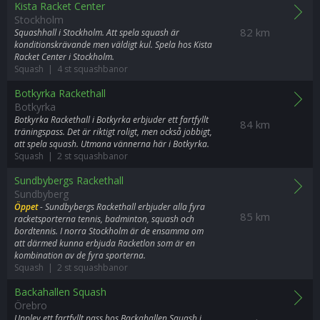
Kista Racket Center
Stockholm
82 km
Squashhall i Stockholm. Att spela squash är
konditionskrävande men väldigt kul. Spela hos Kista
Racket Center i Stockholm.
Squash | 4 st squashbanor
Botkyrka Rackethall
Botkyrka
Botkyrka Rackethall i Botkyrka erbjuder ett fartfyllt
84 km
träningspass. Det är riktigt roligt, men också jobbigt,
att spela squash. Utmana vännerna här i Botkyrka.
Squash | 2 st squashbanor
Sundbybergs Rackethall
Sundbyberg
Öppet
- Sundbybergs Rackethall erbjuder alla fyra
85 km
racketsporterna tennis, badminton, squash och
bordtennis. I norra Stockholm är de ensamma om
att därmed kunna erbjuda Racketlon som är en
kombination av de fyra sporterna.
Squash | 2 st squashbanor
Backahallen Squash
Örebro
Upplev ett fartfyllt pass hos Backahallen Squash i