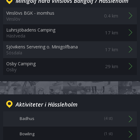
Minigolf nära Vinslövs Bangolf / Hässleholm
Vinslövs BGK - inomhus
0.4 km
Vinslöv
Luhrsjöbadens Camping
17 km
Hästveda
Sjövikens Servering o. Minigolfbana
17 km
Sösdala
Osby Camping
29 km
Osby
Aktiviteter i Hässleholm
Badhus
(4 st)
Bowling
(1 st)