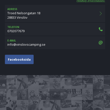
Felaktig information?
ADRESS
Troed Nelsongatan 18
28833 Vinslöv
TELEFON
0702077679
E-MAIL
es.gnipmacsvolsniv@ofni
Facebooksida