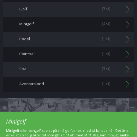
Golf
(3 st)
Minigolf
(4 st)
Padel
(1 st)
Paintball
(1 st)
Spa
(3 st)
Äventyrsland
(1 st)
Minigolf
Minigolf eller bangolf spelas på små golfbanor, med så kallade hål. Det är en
enkel men rolig aktivitet som går ut på att med så få slag som möjligt sänka