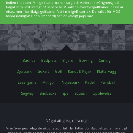
bollen i koppen. Minigolfbanorna har sarg och varierar i svårighetsgrad.
Något som växt stadigt på senare år så kallade äventyrsgolfbanor, dessa är
oftast mer lika riktiga golfbanor fast i minigolf-storlek. De kallas för MOS-
banor (Minigolf Open Standard) och är väldigt populära.
Badhus
Badplats
Biljard
Bowling
Curling
Djurpark
Gokart
Golf
Kanot & Kajak
Klättervägg
Lasergame
Minigolf
Nöjespark
Padel
Paintball
Segway
Skidbacke
Spa
Squash
Upplevelse
Något att göra, nära dig!
Vi är Sveriges roligaste aktivitetsportal. Här hittar du något att göra, nära dig!
Våra aktivitetstips sträcker sig över hela Sverige och det är lätt att hitta en