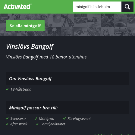
minigolf hässleholm
Se alla minigolf
Vinslövs Bangolf
Vinslövs Bangolf med 18 banor utomhus
Om Vinslövs Bangolf
18-hålsbana
Minigolf passar bra till:
Svensexa
Möhippa
Företagsevent
After work
Familjeaktivitet