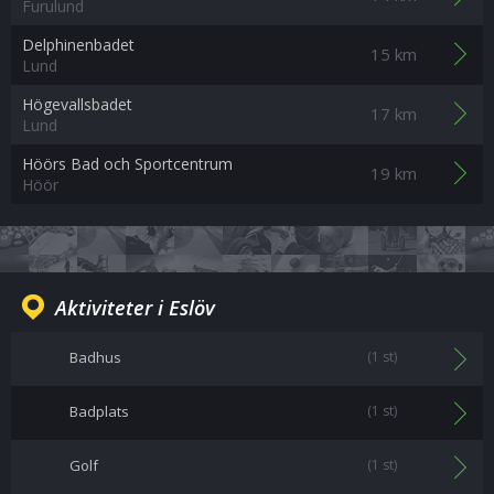
Furulund
Delphinenbadet
15 km
Lund
Högevallsbadet
17 km
Lund
Höörs Bad och Sportcentrum
19 km
Höör
Aktiviteter i Eslöv
Badhus
(1 st)
Badplats
(1 st)
Golf
(1 st)