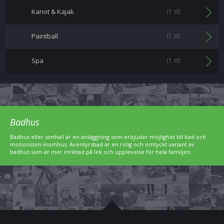
Kanot & Kajak
(1 st)
Paintball
(1 st)
Spa
(1 st)
Badhus
Badhus eller simhall är en anläggning som erbjuder möjlighet till bad och
motionssim inomhus. Äventyrsbad är en rolig och omtyckt variant av
badhus som är mer inriktad på lek och upplevelse för hela familjen.