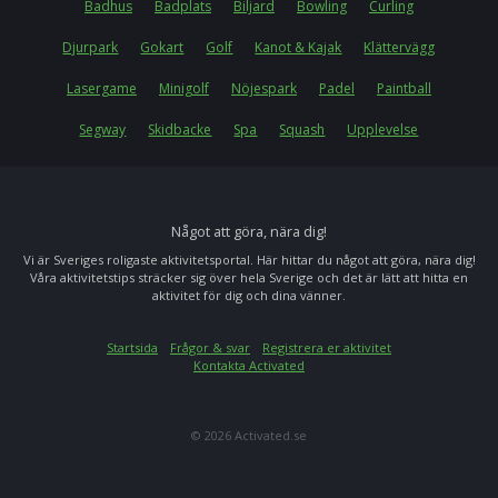
Badhus
Badplats
Biljard
Bowling
Curling
Djurpark
Gokart
Golf
Kanot & Kajak
Klättervägg
Lasergame
Minigolf
Nöjespark
Padel
Paintball
Segway
Skidbacke
Spa
Squash
Upplevelse
Något att göra, nära dig!
Vi är Sveriges roligaste aktivitetsportal. Här hittar du något att göra, nära dig!
Våra aktivitetstips sträcker sig över hela Sverige och det är lätt att hitta en
aktivitet för dig och dina vänner.
Startsida
Frågor & svar
Registrera er aktivitet
Kontakta Activated
© 2026 Activated.se