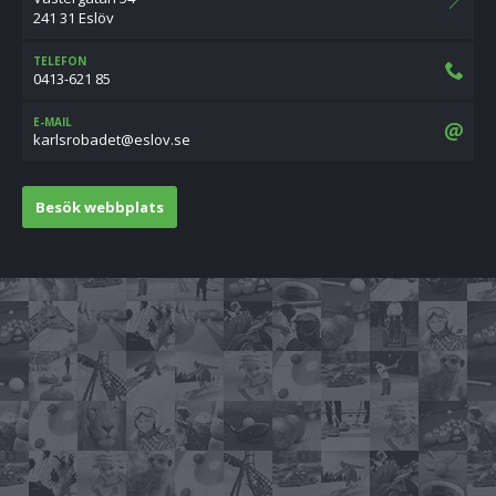
241 31 Eslöv
TELEFON
0413-621 85
E-MAIL
es.volse@tedaborslrak
Besök webbplats