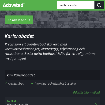
badhus eslöv
Se alla badhus
Karlsrobadet
Precis som ett äventyrsbad ska vara med
varmvattensbassänger, klättervägg, vågbassäng och
rutschbana. Besök detta badhus i Eslöv för ett roligt minne
med familjen!
Om Karlsrobadet
Äventyrsbad
Inomhus- och utomhusbassäng
Felaktig information?
ADRESS
Västergatan 54