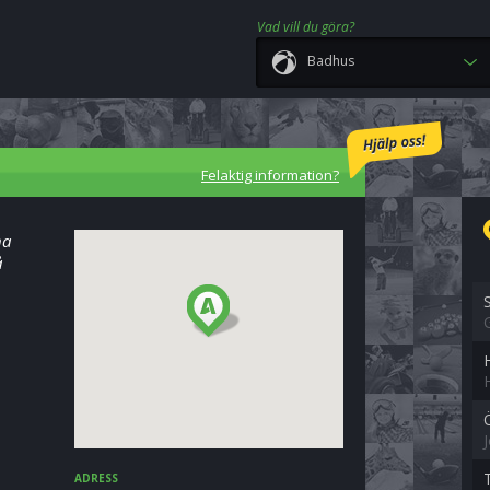
Vad vill du göra?
Badhus
Felaktig information?
na
å
ADRESS