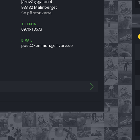
Järnvägsgatan 4
983 32 Malmberget
Se på stor karta
TELEFON
0970-18673
E-MAIL
es.eravilleg.nummok@tsop