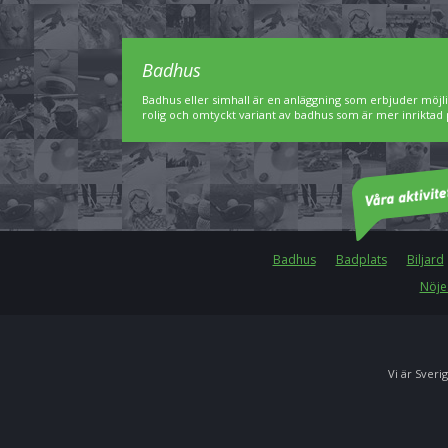
Badhus
Badhus eller simhall är en anläggning som erbjuder möjl
rolig och omtyckt variant av badhus som är mer inriktad 
Badhus
Badplats
Biljard
Nöje
Vi är Sverig