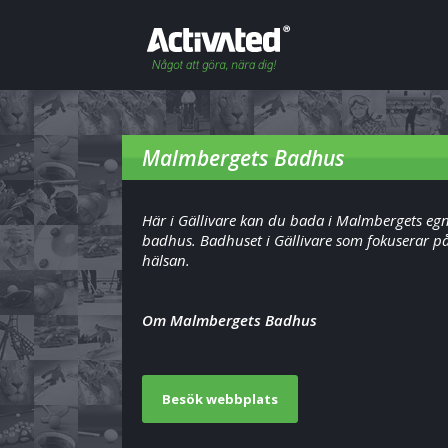
Malmbergets Badhus
Här i Gällivare kan du bada i Malmbergets eg
badhus. Badhuset i Gällivare som fokuserar p
hälsan.
Om Malmbergets Badhus
Besök webbplats