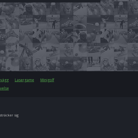
rvägg
Lasergame
Minigolf
velse
 sträcker sig