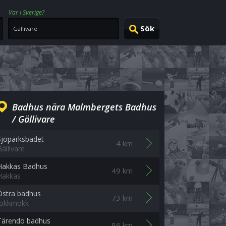
Var i Sverige?
Badhus nära Malmbergets Badhus
/ Gällivare
Sjöparksbadet
4 km
Gällivare
Hakkas Badhus
49 km
Hakkas
Östra badhus
73 km
Jokkmokk
Tärendö badhus
86 km