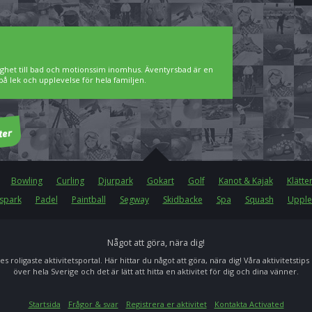
ighet till bad och motionssim inomhus. Äventyrsbad är en
på lek och upplevelse för hela familjen.
Bowling
Curling
Djurpark
Gokart
Golf
Kanot & Kajak
Klätte
spark
Padel
Paintball
Segway
Skidbacke
Spa
Squash
Upple
Något att göra, nära dig!
es roligaste aktivitetsportal. Här hittar du något att göra, nära dig! Våra aktivitetstips
över hela Sverige och det är lätt att hitta en aktivitet för dig och dina vänner.
Startsida
Frågor & svar
Registrera er aktivitet
Kontakta Activated