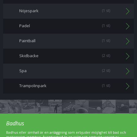
Nöjespark
(1 st)
Padel
(1 st)
Paintball
(1 st)
Skidbacke
(2 st)
Spa
(2 st)
Trampolinpark
(1 st)
Badhus
Badhus eller simhall är en anläggning som erbjuder möjlighet till bad och
motionssim inomhus. Äventyrsbad är en rolig och omtyckt variant av