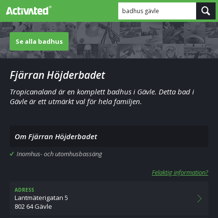
badhus gävle
Se alla badhus
Fjärran Höjderbadet
Tropicanaland är en komplett badhus i Gävle. Detta bad i
Gävle är ett utmärkt val för hela familjen.
Om Fjärran Höjderbadet
Inomhus- och utomhusbassäng
Felaktig information?
ADRESS
Lantmäterigatan 5
802 64 Gävle