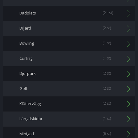
Badplats
(21 st)
Biljard
(2 st)
Bowling
(1 st)
Curling
(1 st)
Djurpark
(2 st)
Golf
(2 st)
Klättervägg
(2 st)
Längdskidor
(1 st)
Minigolf
(6 st)