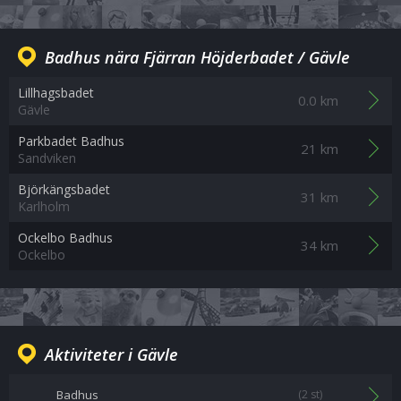
Badhus nära Fjärran Höjderbadet / Gävle
Lillhagsbadet
0.0 km
Gävle
Parkbadet Badhus
21 km
Sandviken
Björkängsbadet
31 km
Karlholm
Ockelbo Badhus
34 km
Ockelbo
Aktiviteter i Gävle
Badhus
(2 st)