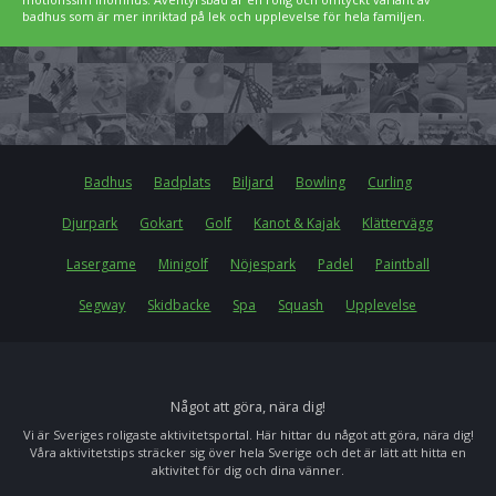
badhus som är mer inriktad på lek och upplevelse för hela familjen.
Badhus
Badplats
Biljard
Bowling
Curling
Djurpark
Gokart
Golf
Kanot & Kajak
Klättervägg
Lasergame
Minigolf
Nöjespark
Padel
Paintball
Segway
Skidbacke
Spa
Squash
Upplevelse
Något att göra, nära dig!
Vi är Sveriges roligaste aktivitetsportal. Här hittar du något att göra, nära dig!
Våra aktivitetstips sträcker sig över hela Sverige och det är lätt att hitta en
aktivitet för dig och dina vänner.