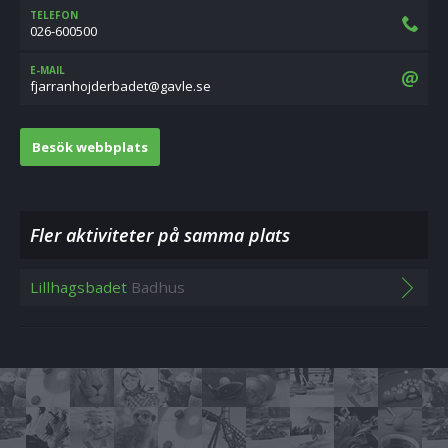
TELEFON
026-600500
E-MAIL
es.elvag@tedabredjohnarrajf
Besök webbplats
Fler aktiviteter på samma plats
Lillhagsbadet
Badhus