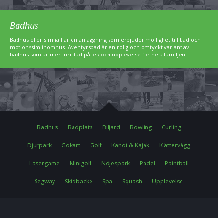
Badhus
Badhus eller simhall är en anläggning som erbjuder möjlighet till bad och
motionssim inomhus. Äventyrsbad är en rolig och omtyckt variant av
badhus som är mer inriktad på lek och upplevelse för hela familjen.
Badhus
Badplats
Biljard
Bowling
Curling
Djurpark
Gokart
Golf
Kanot & Kajak
Klättervägg
Lasergame
Minigolf
Nöjespark
Padel
Paintball
Segway
Skidbacke
Spa
Squash
Upplevelse