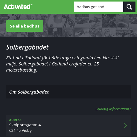
badhus gotland
Se alla badhus
Solbergabadet
Ett bad i Gotland för både unga och gamla i en klassiskt
miljö. Solbergabadet i Gotland erbjuder en 25
metersbassäng.
Om Solbergabadet
Felaktig information?
ADRESS
Skolportsgatan 4
621 45 Visby