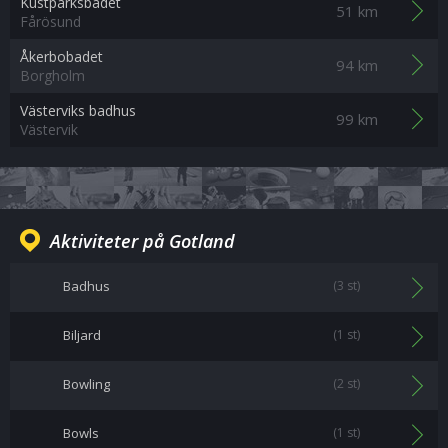
Kustparksbadet
51 km
Fårösund
Åkerbobadet
94 km
Borgholm
Västerviks badhus
99 km
Västervik
Aktiviteter på Gotland
Badhus
(3 st)
Biljard
(1 st)
Bowling
(2 st)
Bowls
(1 st)