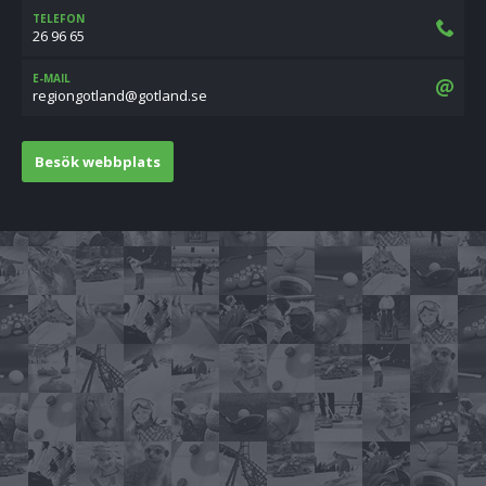
TELEFON
26 96 65
E-MAIL
es.dnaltog@dnaltognoiger
Besök webbplats