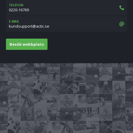
TELEFON
0220-16769
E-MAIL
es.citca@troppusdnuk
Besök webbplats