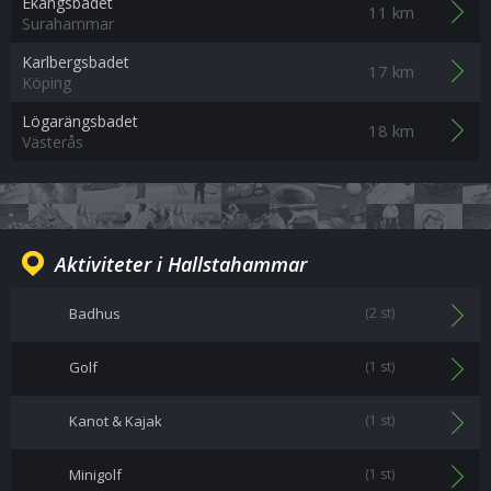
Ekängsbadet
11 km
Surahammar
Karlbergsbadet
17 km
Köping
Lögarängsbadet
18 km
Västerås
Aktiviteter i Hallstahammar
Badhus
(2 st)
Golf
(1 st)
Kanot & Kajak
(1 st)
Minigolf
(1 st)