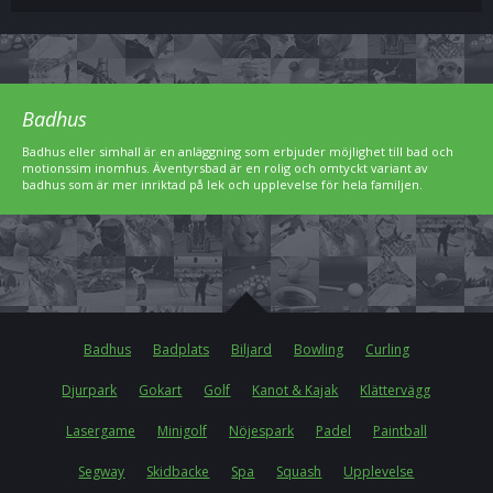
Badhus
Badhus eller simhall är en anläggning som erbjuder möjlighet till bad och
motionssim inomhus. Äventyrsbad är en rolig och omtyckt variant av
badhus som är mer inriktad på lek och upplevelse för hela familjen.
Badhus
Badplats
Biljard
Bowling
Curling
Djurpark
Gokart
Golf
Kanot & Kajak
Klättervägg
Lasergame
Minigolf
Nöjespark
Padel
Paintball
Segway
Skidbacke
Spa
Squash
Upplevelse