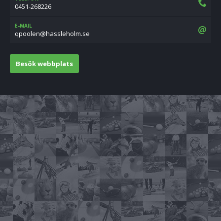
0451-268226
E-MAIL
es.mlohelssah@neloopq
Besök webbplats