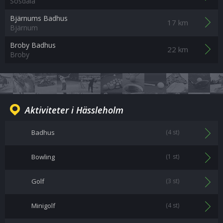
Sösdala
Bjärnums Badhus
17 km
Bjärnum
Broby Badhus
22 km
Broby
Aktiviteter i Hässleholm
Badhus
(4 st)
Bowling
(1 st)
Golf
(3 st)
Minigolf
(4 st)