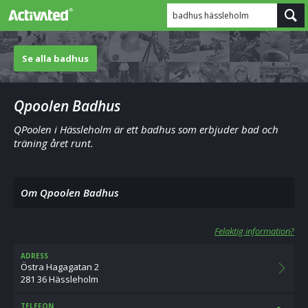
badhus hässleholm
Se alla badhus
Qpoolen Badhus
QPoolen i Hässleholm är ett badhus som erbjuder bad och
träning året runt.
Om Qpoolen Badhus
Felaktig information?
ADRESS
Östra Hagagatan 2
281 36 Hässleholm
TELEFON