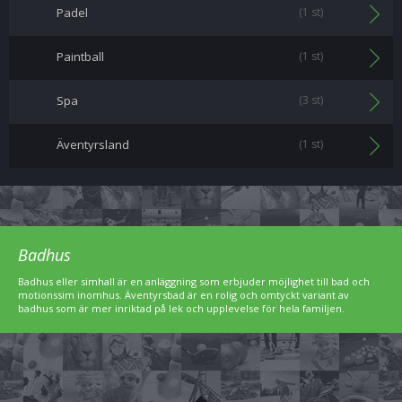
Padel
(1 st)
Paintball
(1 st)
Spa
(3 st)
Äventyrsland
(1 st)
Badhus
Badhus eller simhall är en anläggning som erbjuder möjlighet till bad och
motionssim inomhus. Äventyrsbad är en rolig och omtyckt variant av
badhus som är mer inriktad på lek och upplevelse för hela familjen.