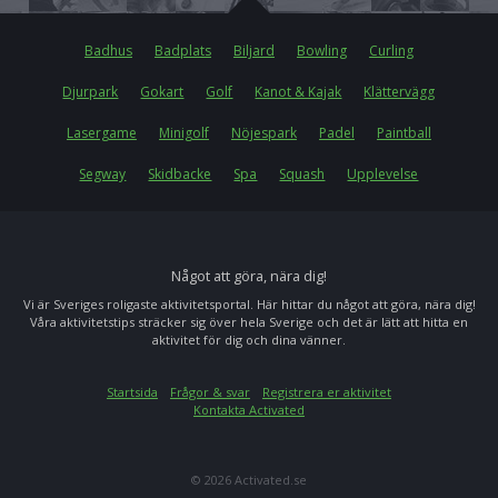
Badhus
Badplats
Biljard
Bowling
Curling
Djurpark
Gokart
Golf
Kanot & Kajak
Klättervägg
Lasergame
Minigolf
Nöjespark
Padel
Paintball
Segway
Skidbacke
Spa
Squash
Upplevelse
Något att göra, nära dig!
Vi är Sveriges roligaste aktivitetsportal. Här hittar du något att göra, nära dig!
Våra aktivitetstips sträcker sig över hela Sverige och det är lätt att hitta en
aktivitet för dig och dina vänner.
Startsida
Frågor & svar
Registrera er aktivitet
Kontakta Activated
© 2026 Activated.se