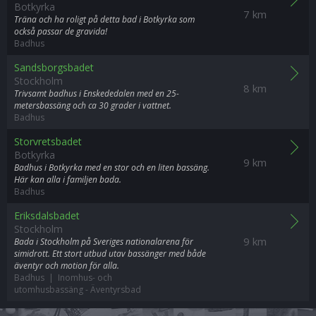
Botkyrka
7 km
Träna och ha roligt på detta bad i Botkyrka som
också passar de gravida!
Badhus
Sandsborgsbadet
Stockholm
8 km
Trivsamt badhus i Enskededalen med en 25-
metersbassäng och ca 30 grader i vattnet.
Badhus
Storvretsbadet
Botkyrka
9 km
Badhus i Botkyrka med en stor och en liten bassäng.
Här kan alla i familjen bada.
Badhus
Eriksdalsbadet
Stockholm
9 km
Bada i Stockholm på Sveriges nationalarena för
simidrott. Ett stort utbud utav bassänger med både
äventyr och motion för alla.
Badhus | Inomhus- och
utomhusbassäng
-
Äventyrsbad