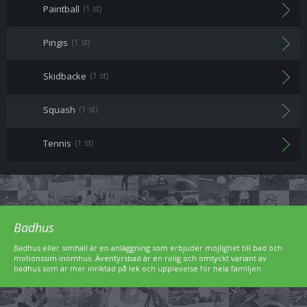
Paintball
(1 st)
Pingis
(1 st)
Skidbacke
(1 st)
Squash
(1 st)
Tennis
(1 st)
Badhus
Badhus eller simhall är en anläggning som erbjuder möjlighet till bad och
motionssim inomhus. Äventyrsbad är en rolig och omtyckt variant av
badhus som är mer inriktad på lek och upplevelse för hela familjen.