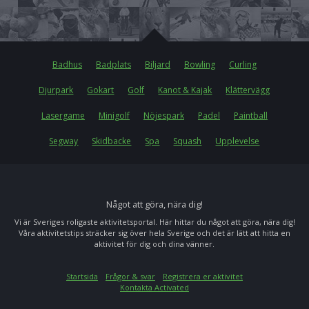
Badhus
Badplats
Biljard
Bowling
Curling
Djurpark
Gokart
Golf
Kanot & Kajak
Klättervägg
Lasergame
Minigolf
Nöjespark
Padel
Paintball
Segway
Skidbacke
Spa
Squash
Upplevelse
Något att göra, nära dig!
Vi är Sveriges roligaste aktivitetsportal. Här hittar du något att göra, nära dig!
Våra aktivitetstips sträcker sig över hela Sverige och det är lätt att hitta en
aktivitet för dig och dina vänner.
Startsida
Frågor & svar
Registrera er aktivitet
Kontakta Activated