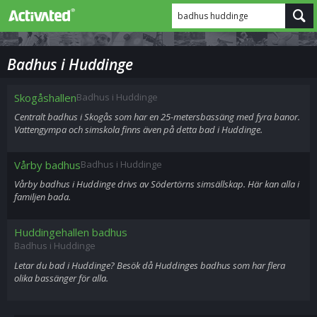
badhus huddinge
Badhus i Huddinge
Skogåshallen
Badhus i Huddinge
Centralt badhus i Skogås som har en 25-metersbassäng med fyra banor.
Vattengympa och simskola finns även på detta bad i Huddinge.
Vårby badhus
Badhus i Huddinge
Vårby badhus i Huddinge drivs av Södertörns simsällskap. Här kan alla i
familjen bada.
Huddingehallen badhus
Badhus i Huddinge
Letar du bad i Huddinge? Besök då Huddinges badhus som har flera
olika bassänger för alla.