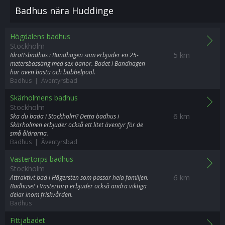
Badhus nära Huddinge
Högdalens badhus
Stockholm
5 km
Idrottsbadhus i Bandhagen som erbjuder en 25-
metersbassäng med sex banor. Badet i Bandhagen
har även bastu och bubbelpool.
Badhus | Äventyrsbad
Skärholmens badhus
Stockholm
6 km
Ska du bada i Stockholm? Detta badhus i
Skärholmen erbjuder också ett litet äventyr för de
små åldrarna.
Badhus | Äventyrsbad
Västertorps badhus
Stockholm
6 km
Attraktivt bad i Hägersten som passar hela familjen.
Badhuset i Västertorp erbjuder också andra viktiga
delar inom friskvården.
Badhus
Fittjabadet