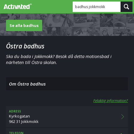
badhus jokkmokk
Se alla badhus
Östra badhus
Ska du bada i Jokkmokk? Besök då detta motionsbad i
närheten till Östra skolan.
Om Östra badhus
Felaktig information?
ADRESS
Kyrkogatan
962 31 Jokkmokk
TELEFON