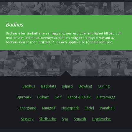
Badhus
Badhus eller simhall är en anläggning som erbjuder möjlighet till bad och
motionssim inomhus. Äventyrsbad är en rolig och omtyckt variant av
badhus som är mer inriktad på lek och upplevelse för hela familjen.
Badhus
Badplats
Biljard
Bowling
Curling
Djurpark
Gokart
Golf
Kanot & Kajak
Klättervägg
Lasergame
Minigolf
Nöjespark
Padel
Paintball
Segway
Skidbacke
Spa
Squash
Upplevelse