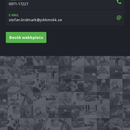
0971-17227
E-MAIL
es.kkomkkoj@kramdnil.nafets
Besök webbplats