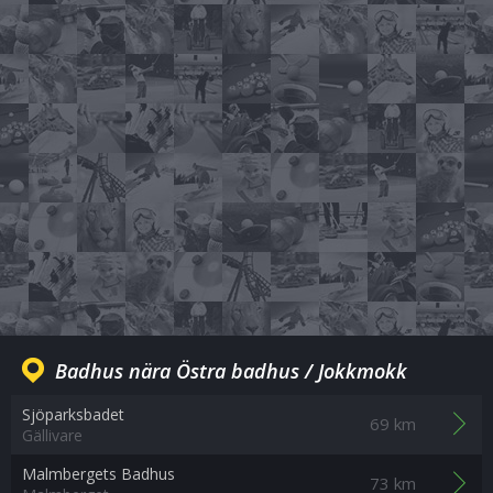
Badhus nära Östra badhus / Jokkmokk
Sjöparksbadet
69 km
Gällivare
Malmbergets Badhus
73 km