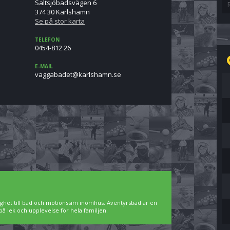
Saltsjöbadsvägen 6
374 30 Karlshamn
Se på stor karta
TELEFON
0454-812 26
E-MAIL
es.nmahslrak@tedabaggav
ighet till bad och motionssim inomhus. Äventyrsbad är en
på lek och upplevelse för hela familjen.