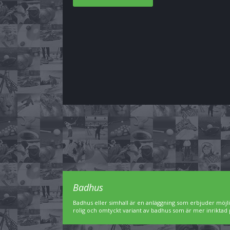
Badhus
Badhus eller simhall är en anläggning som erbjuder möjl
rolig och omtyckt variant av badhus som är mer inriktad 