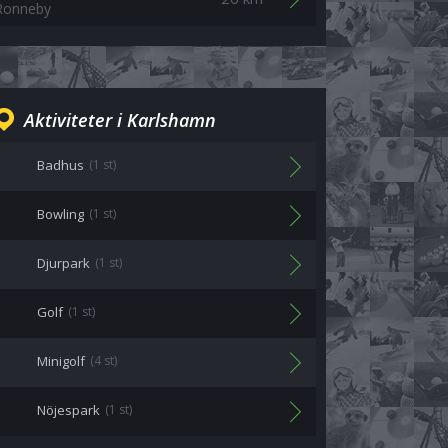
Ronneby
Aktiviteter i Karlshamn
Badhus
(1 st)
Bowling
(1 st)
Djurpark
(1 st)
Golf
(1 st)
Minigolf
(4 st)
Nöjespark
(1 st)