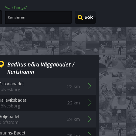
Var i Sverige?
Badhus nära Väggabadet /
Karlshamn
Victoriabadet
22 km
Sölvesborg
Hälleviksbadet
22 km
Sölvesborg
Holjebadet
24 km
Olofström
Brunns-Badet
26 km