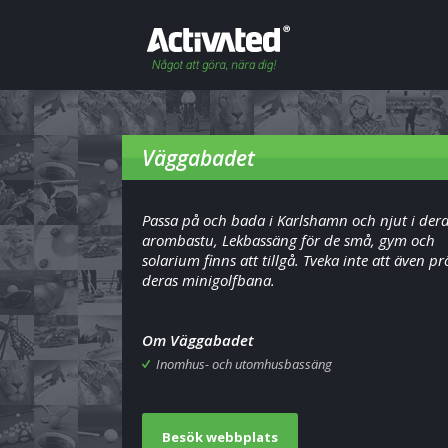
Väggabadet
Passa på och bada i Karlshamn och njut i der
arombastu, Lekbassäng för de små, gym och
solarium finns att tillgå. Tveka inte att även p
deras minigolfbana.
Om Väggabadet
Inomhus- och utomhusbassäng
Besök webbplats