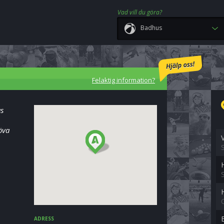
Vad vill du göra?
Badhus
Felaktig information?
as
röva
ADRESS