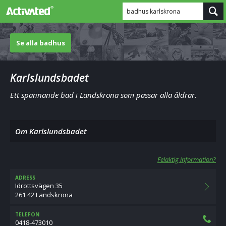
badhus karlskrona
Se alla badhus
Karlslundsbadet
Ett spännande bad i Landskrona som passar alla åldrar.
Om Karlslundsbadet
Felaktig information?
ADRESS
Idrottsvägen 35
261 42 Landskrona
TELEFON
0418-473010