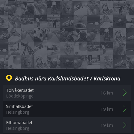
Badhus nära Karlslundsbadet / Karlskrona
Tolvåkerbadet
18 km
Löddeköpinge
Simhallsbadet
19 km
Helsingborg
Filbornabadet
19 km
Helsingborg