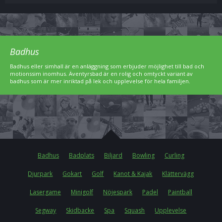
Badhus
Badhus eller simhall är en anläggning som erbjuder möjlighet till bad och
motionssim inomhus. Äventyrsbad är en rolig och omtyckt variant av
badhus som är mer inriktad på lek och upplevelse för hela familjen.
Badhus
Badplats
Biljard
Bowling
Curling
Djurpark
Gokart
Golf
Kanot & Kajak
Klättervägg
Lasergame
Minigolf
Nöjespark
Padel
Paintball
Segway
Skidbacke
Spa
Squash
Upplevelse