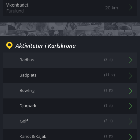
Vikenbadet
20 km
Furulund
Aktiviteter i Karlskrona
Badhus
(3 st)
Badplats
(11 st)
Bowling
(1 st)
Djurpark
(1 st)
Golf
(3 st)
Kanot & Kajak
(1 st)