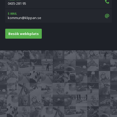
0435-281 95
E-MAIL
es.nappilk@nummok
Besök webbplats