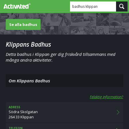
badhus klippan
Se alla badhus
Klippans Badhus
Detta badhus i Klippan ger dig friskvård tillsammans med
många andra aktiviteter.
Om Klippans Badhus
Felaktig information?
ADRESS
Södra Skolgatan
264 33 Klippan
TELEFON