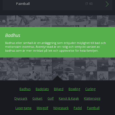
Paintball
(1 st)
Badhus
Badhus eller simhall är en anläggning som erbjuder möjlighet till bad och
motionssim inomhus. Äventyrsbad är en rolig och omtyckt variant av
badhus som är mer inriktad på lek och upplevelse för hela familjen.
Badhus
Badplats
Biljard
Bowling
Curling
Djurpark
Gokart
Golf
Kanot & Kajak
Klättervägg
Lasergame
Minigolf
Nöjespark
Padel
Paintball