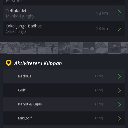
Perstorp
Toftabadet
18 km
Munka-Ljungby
Örkelljunga Badhus
18 km
Örkelljunga
Aktiviteter i Klippan
Badhus
(1 st)
Golf
(1 st)
Kanot & Kajak
(1 st)
Minigolf
(1 st)