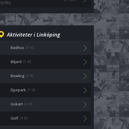
Mjölby
Aktiviteter i Linköping
Badhus
(3 st)
Biljard
(1 st)
Bowling
(2 st)
Djurpark
(1 st)
Gokart
(2 st)
Golf
(4 st)