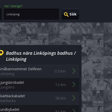
Var i Sverige?
Badhus nära Linköpings badhus /
Linköping
Småbarnssimmet Delfinen
0.5 km
Linköping
Ljungsbrobadet
13 km
Ljungsbro
Skärblackabadet
26 km
Skärblacka
Lundbybadet
31 km