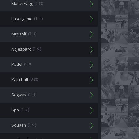
Klättervägg
(1 st)
Lasergame
(1 st)
Minigolf
(3 st)
Nöjespark
(1 st)
Padel
(1 st)
Paintball
(3 st)
Segway
(1 st)
Spa
(1 st)
Squash
(1 st)