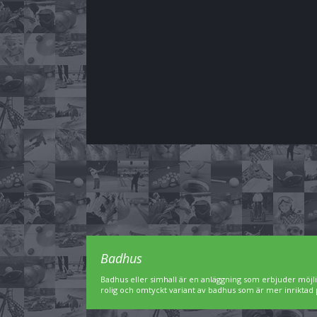
Badhus
Badhus eller simhall är en anläggning som erbjuder möjl
rolig och omtyckt variant av badhus som är mer inriktad 