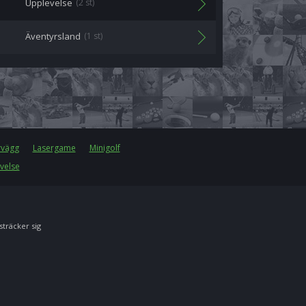
Upplevelse
(2 st)
Äventyrsland
(1 st)
rvägg
Lasergame
Minigolf
velse
 sträcker sig