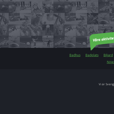
Badhus
Badplats
Biljard
Nöje
Vi är Sverig