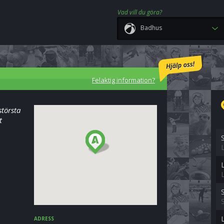
Vad vill du göra?
Badhus
Felaktig information?
största
t
ADRESS