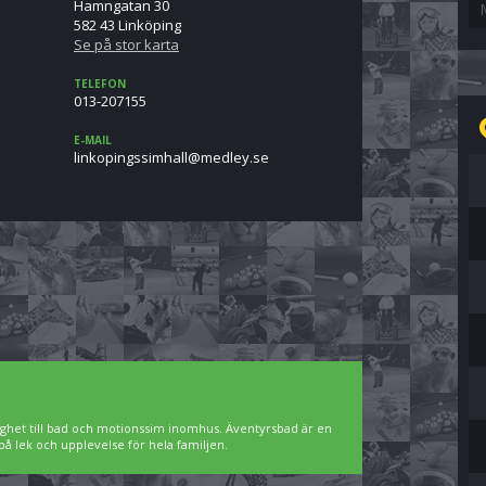
Hamngatan 30
582 43 Linköping
Se på stor karta
TELEFON
013-207155
E-MAIL
es.yeldem@llahmissgnipoknil
ighet till bad och motionssim inomhus. Äventyrsbad är en
på lek och upplevelse för hela familjen.