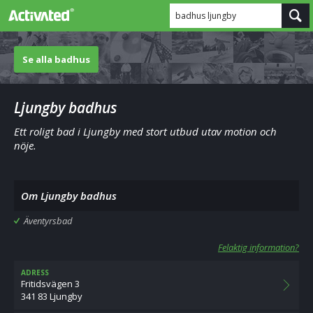
badhus ljungby
Se alla badhus
Ljungby badhus
Ett roligt bad i Ljungby med stort utbud utav motion och
nöje.
Om Ljungby badhus
Äventyrsbad
Felaktig information?
ADRESS
Fritidsvägen 3
341 83 Ljungby