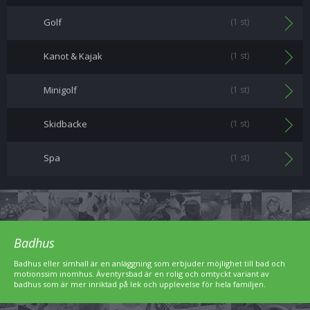
Golf
(1 st)
Kanot & Kajak
(1 st)
Minigolf
(1 st)
Skidbacke
(1 st)
Spa
(1 st)
Badhus
Badhus eller simhall är en anläggning som erbjuder möjlighet till bad och
motionssim inomhus. Äventyrsbad är en rolig och omtyckt variant av
badhus som är mer inriktad på lek och upplevelse för hela familjen.