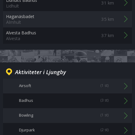
Lidhults Badhus
31 km
Lidhult
Haganäsbadet
35 km
Älmhult
Alvesta Badhus
37 km
Alvesta
Aktiviteter i Ljungby
Airsoft
(1 st)
Badhus
(3 st)
Bowling
(1 st)
Djurpark
(2 st)