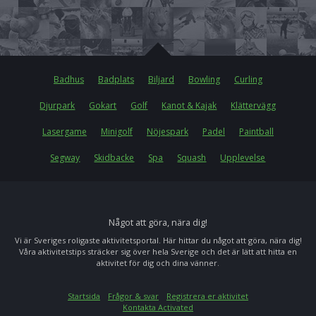
Badhus
Badplats
Biljard
Bowling
Curling
Djurpark
Gokart
Golf
Kanot & Kajak
Klättervägg
Lasergame
Minigolf
Nöjespark
Padel
Paintball
Segway
Skidbacke
Spa
Squash
Upplevelse
Något att göra, nära dig!
Vi är Sveriges roligaste aktivitetsportal. Här hittar du något att göra, nära dig!
Våra aktivitetstips sträcker sig över hela Sverige och det är lätt att hitta en
aktivitet för dig och dina vänner.
Startsida
Frågor & svar
Registrera er aktivitet
Kontakta Activated