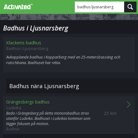
badhus ljusnarsberg
Badhus i Ljusnarsberg
Klackens badhus
Badhus i Ljusnarsberg
Avkopplande badhus i Kopparberg med en 25-metersbassäng och
rutschbana. Badhuset har relax.
Badhus nära Ljusnarsberg
Grängesbergs badhus
Ludvika
23 km
Bada i Grängesberg på detta motionsbadhus strax
utanför Ludvika. Badhuset i Ludvikas kommun som
lägger fokusen på motion.
Badhus