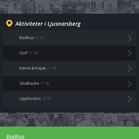
Aktiviteter i Ljusnarsberg
Badhus
(1 st)
Golf
(1 st)
Kanot & Kajak
(1 st)
Skidbacke
(1 st)
Upplevelse
(2 st)
Badhus