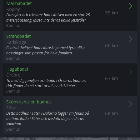
Malmabadet
Köping
59 km
Familjärt och trivsamt bad i Kolsva med en stor 25-
metersbassäng. Missa inte deras unika Jetstråle!
Badhus
Strandbadet
Karlskoga
66 km
Centralt beläget bad i Karlskoga med fyra olika
bassänger som passar för hela familjen.
Badhus
Hagabadet
Örebro
67 km
Ta med dig familjen och bada i Örebros badhus.
Här finner du ett stort urval av aktiviteter!
Badhus
Skönvikshallen badhus
Säter
68 km
Detta badhus i Säter i Dalarna lägger sin fokus på
motion. Bada i Säter och avsluta dagen i deras
solarium.
Badhus