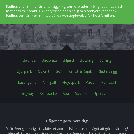
Badhus eller simhall är en anläggning som erbjuder möjlighet till bad och
motionssim inomhus. Äventyrsbad är en rolig och omtyckt variant av
badhus som är mer inriktad på lek och upplevelse för hela familjen.
Badhus
Badplats
Biljard
Bowling
Curling
Djurpark
Gokart
Golf
Kanot & Kajak
Klättervägg
Lasergame
Minigolf
Nöjespark
Padel
Paintball
Segway
Skidbacke
Spa
Squash
Upplevelse
Något att göra, nära dig!
Vi är Sveriges roligaste aktivitetsportal. Här hittar du något att göra, nära dig!
Våra aktivitetstips sträcker sig över hela Sverige och det är lätt att hitta en