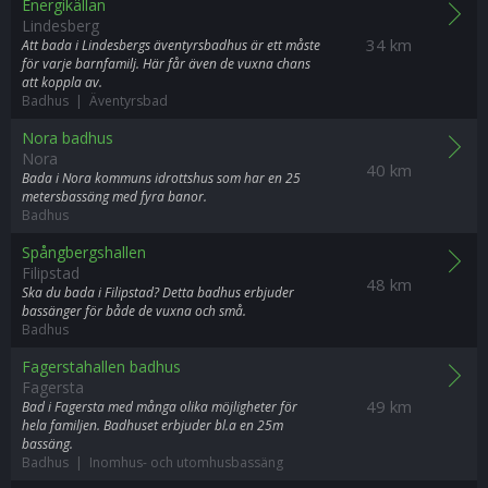
Energikällan
Lindesberg
34 km
Att bada i Lindesbergs äventyrsbadhus är ett måste
för varje barnfamilj. Här får även de vuxna chans
att koppla av.
Badhus | Äventyrsbad
Nora badhus
Nora
40 km
Bada i Nora kommuns idrottshus som har en 25
metersbassäng med fyra banor.
Badhus
Spångbergshallen
Filipstad
48 km
Ska du bada i Filipstad? Detta badhus erbjuder
bassänger för både de vuxna och små.
Badhus
Fagerstahallen badhus
Fagersta
49 km
Bad i Fagersta med många olika möjligheter för
hela familjen. Badhuset erbjuder bl.a en 25m
bassäng.
Badhus | Inomhus- och utomhusbassäng