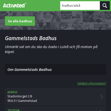
badhus luleå
Se alla badhus
Gammelstads Badhus
Utmärkt val om du ska du bada i Luleå och få motion på
köpet.
Om Gammelstads Badhus
Felaktig information?
ADRESS
Stadsötorget 2 B
954 31 Gammelstad
TELEFON