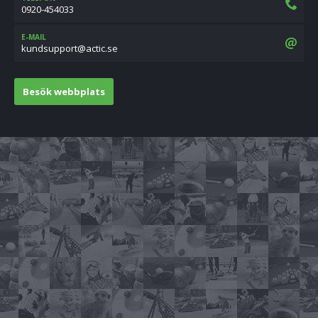
0920-454033
E-MAIL
es.citca@troppusdnuk
Besök webbplats