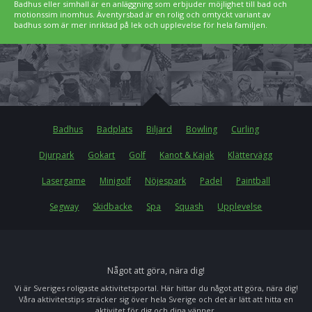
Badhus eller simhall är en anläggning som erbjuder möjlighet till bad och
motionssim inomhus. Äventyrsbad är en rolig och omtyckt variant av
badhus som är mer inriktad på lek och upplevelse för hela familjen.
Badhus
Badplats
Biljard
Bowling
Curling
Djurpark
Gokart
Golf
Kanot & Kajak
Klättervägg
Lasergame
Minigolf
Nöjespark
Padel
Paintball
Segway
Skidbacke
Spa
Squash
Upplevelse
Något att göra, nära dig!
Vi är Sveriges roligaste aktivitetsportal. Här hittar du något att göra, nära dig!
Våra aktivitetstips sträcker sig över hela Sverige och det är lätt att hitta en
aktivitet för dig och dina vänner.