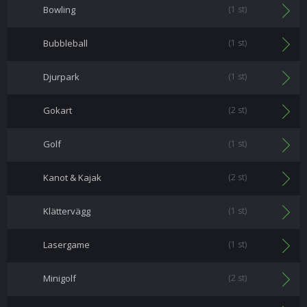
Bowling
(1 st)
Bubbleball
(1 st)
Djurpark
(1 st)
Gokart
(2 st)
Golf
(1 st)
Kanot & Kajak
(2 st)
Klättervägg
(1 st)
Lasergame
(1 st)
Minigolf
(2 st)