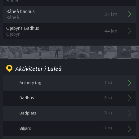
Boden
Råneå badhus
27 km
Råneå
Öjebyns Badhus
44 km
Öjebyn
Aktiviteter i Luleå
Archery tag
(1 st)
Badhus
(3 st)
Badplats
(8 st)
Biljard
(1 st)