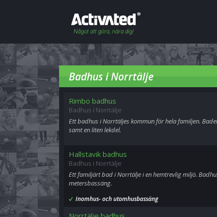
Badhus i Norrtälje
Rimbo badhus
Badhus i Norrtälje
Ett badhus i Norrtäljes kommun för hela familjen. Bade
samt en liten lekdel.
Hallstavik badhus
Badhus i Norrtälje
Ett familjärt bad i Norrtälje i en hemtrevlig miljö. Badhu
metersbassäng.
Inomhus- och utomhusbassäng
Norrtälje badhus