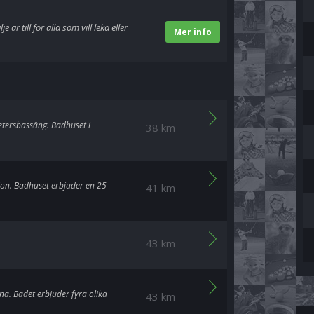
 är till för alla som vill leka eller
Mer info
etersbassäng. Badhuset i
38 km
on. Badhuset erbjuder en 25
41 km
43 km
a. Badet erbjuder fyra olika
43 km