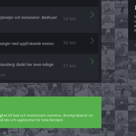
V
nfamiljer och motionärer. Badhuset
50 km
v
a
A
50 km
assänger med uppfriskande motion.
T
Gustavsberg. Badet har även många
51 km
bad
ighet till bad och motionssim inomhus. Äventyrsbad är en
på lek och upplevelse för hela familjen.