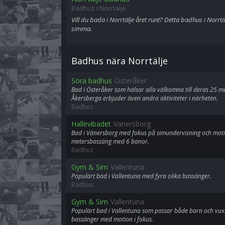
Badhus i Norrtälje
Vill du bada i Norrtälje året runt? Detta badhus i Norrtälje
simma.
Badhus nära Norrtälje
Söra badhus
Österåker
Bad i Österåker som hälsar alla välkomna till deras 25 m
Åkersberga erbjuder även andra aktiviteter i närheten.
Badhus
Hallevibadet
Vänersborg
Bad i Vänersborg med fokus på simundervisning och moti
metersbassäng med 6 banor.
Badhus
Gym & Sim
Vallentuna
Populärt bad i Vallentuna med fyra olika bassänger.
Badhus
Gym & Sim
Vallentuna
Populärt bad i Vallentuna som passar både barn och vuxn
bassänger med motion i fokus.