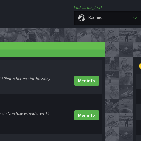
Vad vill du göra?
Badhus
t i Rimbo har en stor bassäng
Mer info
set i Norrtälje erbjuder en 16-
Mer info