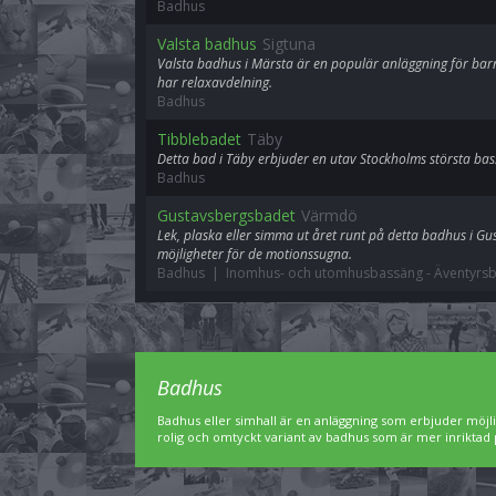
Badhus
Valsta badhus
Sigtuna
Valsta badhus i Märsta är en populär anläggning för bar
har relaxavdelning.
Badhus
Tibblebadet
Täby
Detta bad i Täby erbjuder en utav Stockholms största b
Badhus
Gustavsbergsbadet
Värmdö
Lek, plaska eller simma ut året runt på detta badhus i 
möjligheter för de motionssugna.
Badhus | Inomhus- och utomhusbassäng
-
Äventyrs
Badhus
Badhus eller simhall är en anläggning som erbjuder möjl
rolig och omtyckt variant av badhus som är mer inriktad 