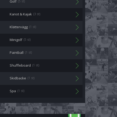
Golf
(5 st)
Kanot & Kajak
(3 st)
Klättervägg
(1 st)
Minigolf
(5 st)
Paintball
(1 st)
Shuffleboard
(1 st)
Skidbacke
(1 st)
Spa
(1 st)