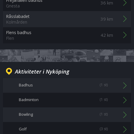
Frejahallen badhus
36 km
Gnesta
Råsslabadet
39 km
Kolmården
Flens badhus
42 km
Flen
Aktiviteter i Nyköping
Badhus
(1 st)
Badminton
(1 st)
Bowling
(1 st)
Golf
(3 st)