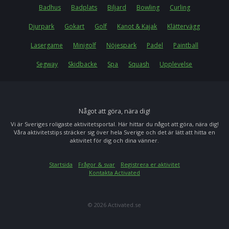
Badhus
Badplats
Biljard
Bowling
Curling
Djurpark
Gokart
Golf
Kanot & Kajak
Klättervägg
Lasergame
Minigolf
Nöjespark
Padel
Paintball
Segway
Skidbacke
Spa
Squash
Upplevelse
Något att göra, nära dig!
Vi är Sveriges roligaste aktivitetsportal. Här hittar du något att göra, nära dig!
Våra aktivitetstips sträcker sig över hela Sverige och det är lätt att hitta en
aktivitet för dig och dina vänner.
Startsida
Frågor & svar
Registrera er aktivitet
Kontakta Activated
© 2026 Activated.se