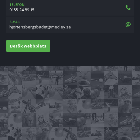
TELEFON
0155-24 89 15
E-MAIL
es.yeldem@tedabsgrebsnetrojh
Besök webbplats