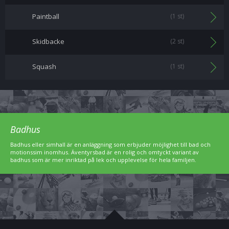
Paintball
(1 st)
Skidbacke
(2 st)
Squash
(1 st)
Badhus
Badhus eller simhall är en anläggning som erbjuder möjlighet till bad och
motionssim inomhus. Äventyrsbad är en rolig och omtyckt variant av
badhus som är mer inriktad på lek och upplevelse för hela familjen.