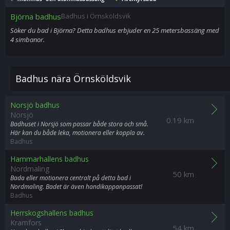
Björna badhus
Badhus i Örnsköldsvik
Söker du bad i Björna? Detta badhus erbjuder en 25 metersbassäng med
4 simbanor.
Badhus nära Örnsköldsvik
Norsjö badhus
Norsjö
0.19 km
Badhuset i Norsjö som passar både stora och små.
Här kan du både leka, motionera eller koppla av.
Badhus
Hammarhallens badhus
Nordmaling
50 km
Bada eller motionera centralt på detta bad i
Nordmaling. Badet är även handikappanpassat!
Badhus
Herrskogshallens badhus
Kramfors
54 km