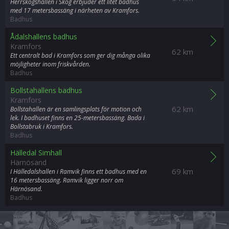
Herrskogshallen i Skog erbjuder ett litet badhus
med 17 metersbassäng i närheten av Kramfors.
Badhus
Ådalshallens badhus
Kramfors
62 km
Ett centralt bad i Kramfors som ger dig många olika
möjligheter inom friskvården.
Badhus
Bollstahallens badhus
Kramfors
62 km
Bollstahallen är en samlingsplats för motion och
lek. I badhuset finns en 25-metersbassäng. Bada i
Bollstabruk i Kramfors.
Badhus
Hälledal Simhall
Härnösand
69 km
I Hälledalshallen i Ramvik finns ett badhus med en
16 metersbassäng. Ramvik ligger norr om
Härnösand.
Badhus