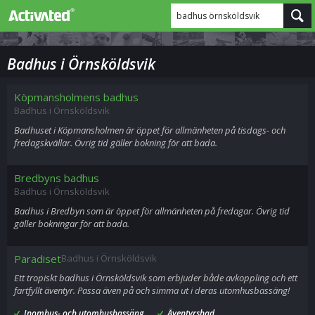
badhus örnsköldsvik
Badhus i Örnsköldsvik
Köpmansholmens badhus
Badhus i Örnsköldsvik
Badhuset i Köpmansholmen är öppet för allmänheten på tisdags- och
fredagskvällar. Övrig tid gäller bokning för att bada.
Bredbyns badhus
Badhus i Örnsköldsvik
Badhus i Bredbyn som är öppet för allmänheten på fredagar. Övrig tid
gäller bokningar för att bada.
Paradiset
Badhus i Örnsköldsvik
Ett tropiskt badhus i Örnsköldsvik som erbjuder både avkoppling och ett
fartfyllt äventyr. Passa även på och simma ut i deras utomhusbassäng!
Inomhus- och utomhusbassäng
Äventyrsbad