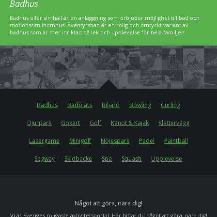
Badhus
Badhus eller simhall är en anläggning som erbjuder möjlighet till bad och
motionssim inomhus. Äventyrsbad är en rolig och omtyckt variant av
badhus som är mer inriktad på lek och upplevelse för hela familjen.
Badhus
Badplats
Biljard
Bowling
Curling
Djurpark
Gokart
Golf
Kanot & Kajak
Klättervägg
Lasergame
Minigolf
Nöjespark
Padel
Paintball
Segway
Skidbacke
Spa
Squash
Upplevelse
Något att göra, nära dig!
Vi är Sveriges roligaste aktivitetsportal. Här hittar du något att göra, nära dig!