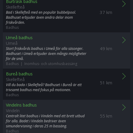
Burträsk badhus
Skellefteå
37 km
Bad i Skellefteå med en populär bubbelpool.
Badhuset erbjuder även andra delar inom
friskvården.
Badhus
Umeå badhus
Umeå
49 km
Stort friskvårds badhus i Umeå för alla säsonger.
Badhuset i Umeå erbjuder även många möjligheter
för de små.
Badhus | Inomhus- och utomhusbassäng
Bureå badhus
Skellefteå
51 km
Vill du bada i Skellefteå? Badhuset i Bureå är ett
trivsamt badhus med fokus på motionen.
Badhus
Vindelns badhus
Vindeln
55 km
Centralt litet badhus i Vindeln med ett brett utbud
för alla. Badet i Vindeln bedriver även
simundervisning i deras 25 m bassäng.
Badhus