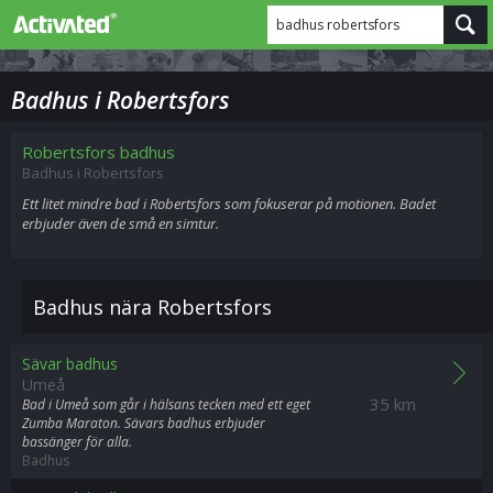
badhus robertsfors
Badhus i Robertsfors
Robertsfors badhus
Badhus i Robertsfors
Ett litet mindre bad i Robertsfors som fokuserar på motionen. Badet
erbjuder även de små en simtur.
Badhus nära Robertsfors
Sävar badhus
Umeå
35 km
Bad i Umeå som går i hälsans tecken med ett eget
Zumba Maraton. Sävars badhus erbjuder
bassänger för alla.
Badhus