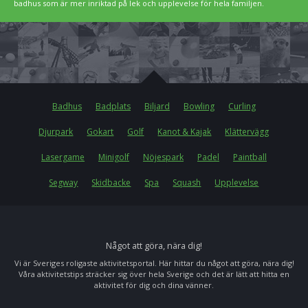
badhus som är mer inriktad på lek och upplevelse för hela familjen.
Badhus
Badplats
Biljard
Bowling
Curling
Djurpark
Gokart
Golf
Kanot & Kajak
Klättervägg
Lasergame
Minigolf
Nöjespark
Padel
Paintball
Segway
Skidbacke
Spa
Squash
Upplevelse
Något att göra, nära dig!
Vi är Sveriges roligaste aktivitetsportal. Här hittar du något att göra, nära dig!
Våra aktivitetstips sträcker sig över hela Sverige och det är lätt att hitta en
aktivitet för dig och dina vänner.