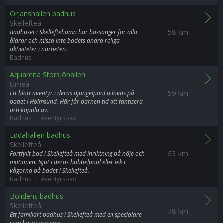
Örjanshallen badhus
Skellefteå
58 km
Badhuset i Skelleftehamn har bassänger för alla
åldrar och missa inte badets andra roliga
aktiviteter i närheten.
Badhus
Aquarena Storsjöhallen
Umeå
59 km
Ett blött äventyr i deras djungelpool utlovas på
badet i Holmsund. Här får barnen tid att fantisera
och koppla av.
Badhus | Äventyrsbad
Eddahallen badhus
Skellefteå
63 km
Fartfyllt bad i Skellefteå med inriktning på nöje och
motionen. Njut i deras bubbelpool eller lek i
vågorna på badet i Skellefteå.
Badhus | Äventyrsbad
Bolidens badhus
Skellefteå
78 km
Ett familjärt badhus i Skellefteå med en specialare
som bastu extreme.