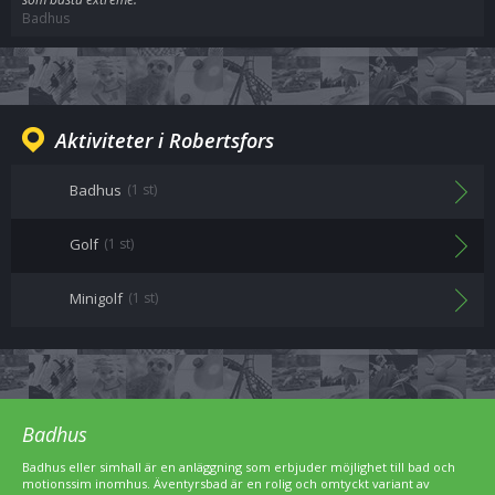
Badhus
Aktiviteter i Robertsfors
Badhus
(1 st)
Golf
(1 st)
Minigolf
(1 st)
Badhus
Badhus eller simhall är en anläggning som erbjuder möjlighet till bad och
motionssim inomhus. Äventyrsbad är en rolig och omtyckt variant av