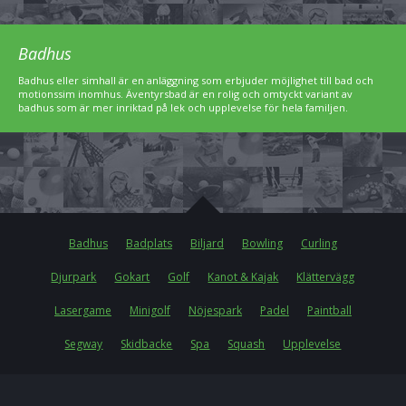
Badhus
Badhus eller simhall är en anläggning som erbjuder möjlighet till bad och
motionssim inomhus. Äventyrsbad är en rolig och omtyckt variant av
badhus som är mer inriktad på lek och upplevelse för hela familjen.
Badhus
Badplats
Biljard
Bowling
Curling
Djurpark
Gokart
Golf
Kanot & Kajak
Klättervägg
Lasergame
Minigolf
Nöjespark
Padel
Paintball
Segway
Skidbacke
Spa
Squash
Upplevelse