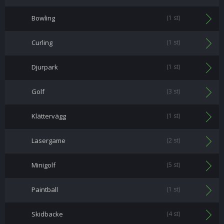
Bowling
(1 st)
Curling
(1 st)
Djurpark
(1 st)
Golf
(3 st)
Klättervägg
(1 st)
Lasergame
(2 st)
Minigolf
(5 st)
Paintball
(1 st)
Skidbacke
(4 st)