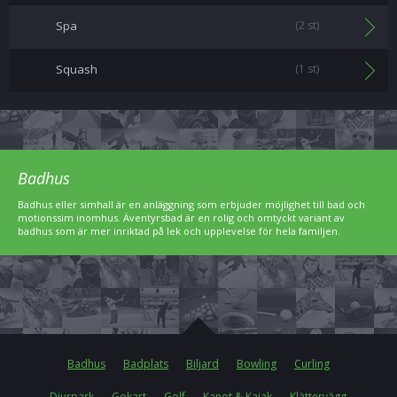
Spa
(2 st)
Squash
(1 st)
Badhus
Badhus eller simhall är en anläggning som erbjuder möjlighet till bad och
motionssim inomhus. Äventyrsbad är en rolig och omtyckt variant av
badhus som är mer inriktad på lek och upplevelse för hela familjen.
Badhus
Badplats
Biljard
Bowling
Curling
Djurpark
Gokart
Golf
Kanot & Kajak
Klättervägg