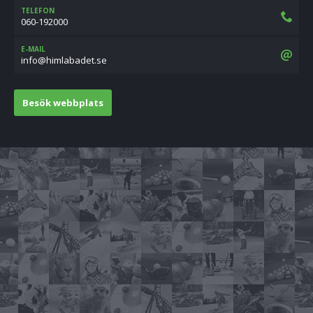
TELEFON
060-192000
E-MAIL
es.tedabalmih@ofni
Besök webbplats