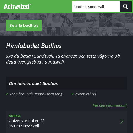
badhus sundsvall
Se alla badhus
Himlabadet Badhus
Ska du bada i Sundsvall, Ta chansen och testa vågorna på
detta äventyrsbad i Sundsvall.
Om Himlabadet Badhus
Inomhus- och utomhusbassäng
Äventyrsbad
Felaktig information?
ADRESS
Universitetsallén 13
851 21 Sundsvall