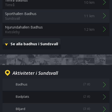
Timrå Badhus
10 km
Timrå
Sporthallen Badhus
11 km
Sundsvall
Njurundahallen Badhus
12 km
Kvissleby
Se alla badhus i Sundsvall
Aktiviteter i Sundsvall
Badhus
(7 st)
Badplats
(2 st)
Biljard
(3 st)