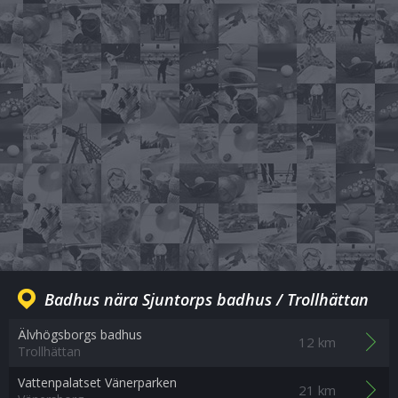
Badhus nära Sjuntorps badhus / Trollhättan
Älvhögsborgs badhus
12 km
Trollhättan
Vattenpalatset Vänerparken
21 km