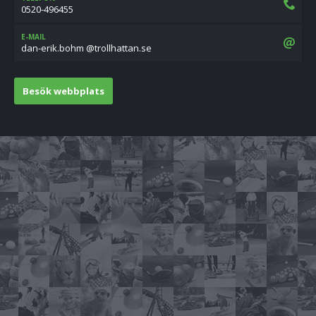
0520-496455
E-MAIL
es.nattahllort@ mhob.kire-nad
Besök webbplats