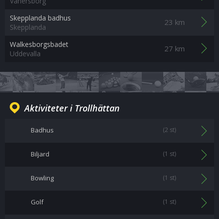
Vänersborg
Skepplanda badhus
23 km
Skepplanda
Walkesborgsbadet
27 km
Uddevalla
Aktiviteter i Trollhättan
Badhus
(2 st)
Biljard
(1 st)
Bowling
(1 st)
Golf
(1 st)