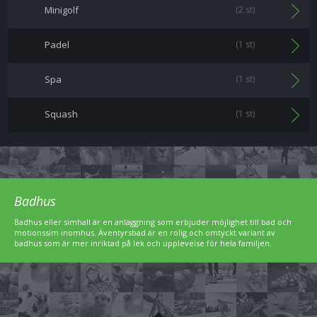
Minigolf
(2 st)
Padel
(1 st)
Spa
(1 st)
Squash
(1 st)
Badhus
Badhus eller simhall är en anläggning som erbjuder möjlighet till bad och
motionssim inomhus. Äventyrsbad är en rolig och omtyckt variant av
badhus som är mer inriktad på lek och upplevelse för hela familjen.