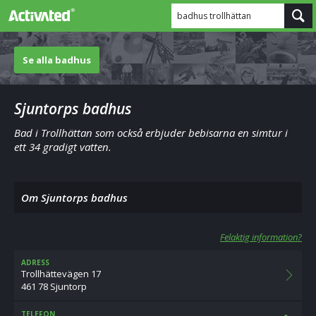
badhus trollhättan
Se alla badhus
Sjuntorps badhus
Bad i Trollhättan som också erbjuder bebisarna en simtur i
ett 34 gradigt vatten.
Om Sjuntorps badhus
Felaktig information?
ADRESS
Trollhättevägen 17
461 78 Sjuntorp
TELEFON