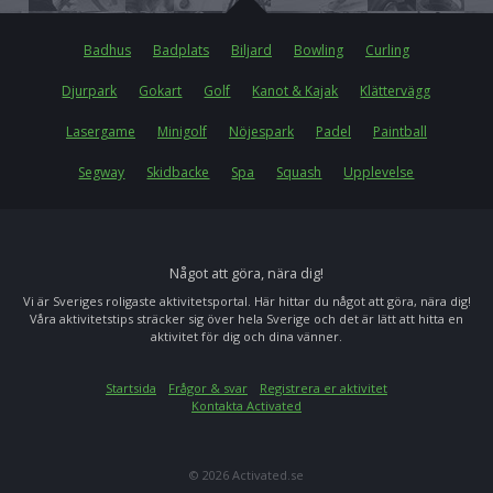
Badhus
Badplats
Biljard
Bowling
Curling
Djurpark
Gokart
Golf
Kanot & Kajak
Klättervägg
Lasergame
Minigolf
Nöjespark
Padel
Paintball
Segway
Skidbacke
Spa
Squash
Upplevelse
Något att göra, nära dig!
Vi är Sveriges roligaste aktivitetsportal. Här hittar du något att göra, nära dig!
Våra aktivitetstips sträcker sig över hela Sverige och det är lätt att hitta en
aktivitet för dig och dina vänner.
Startsida
Frågor & svar
Registrera er aktivitet
Kontakta Activated
© 2026 Activated.se