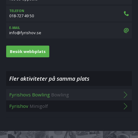
TELEFON
018-727 49 50
E-MAIL
es.vohsiryf@ofni
Besök webbplats
Fler aktiviteter på samma plats
Fyrishovs Bowling
Bowling
Fyrishov
Minigolf