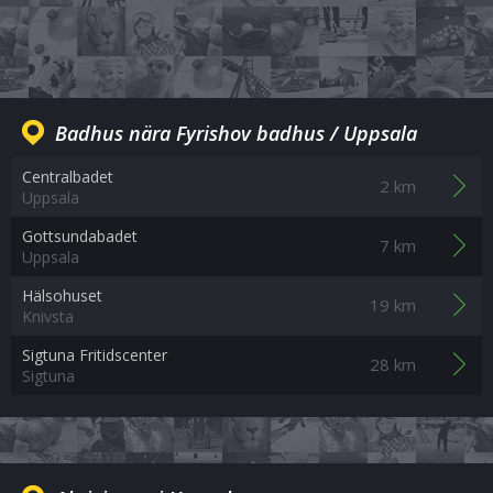
Badhus nära Fyrishov badhus / Uppsala
Centralbadet
2 km
Uppsala
Gottsundabadet
7 km
Uppsala
Hälsohuset
19 km
Knivsta
Sigtuna Fritidscenter
28 km
Sigtuna