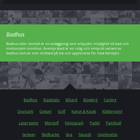
Badhus
Badhus eller simhall är en anläggning som erbjuder möjlighet till bad och
motionssim inomhus. Äventyrsbad är en rolig och omtyckt variant av
badhus som är mer inriktad på lek och upplevelse för hela familjen.
Badhus
Badplats
Biljard
Bowling
Curling
Djurpark
Gokart
Golf
Kanot & Kajak
Klättervägg
Lasergame
Minigolf
Nöjespark
Padel
Paintball
Segway
Skidbacke
Spa
Squash
Upplevelse