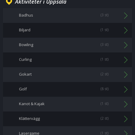
Aktiviteter i Uppsala
Badhus
(3 st)
Biljard
(1 st)
Bowling
(3 st)
Curling
(1 st)
Gokart
(2 st)
Golf
(8 st)
Kanot & Kajak
(1 st)
Klättervägg
(2 st)
Lasergame
(1 st)