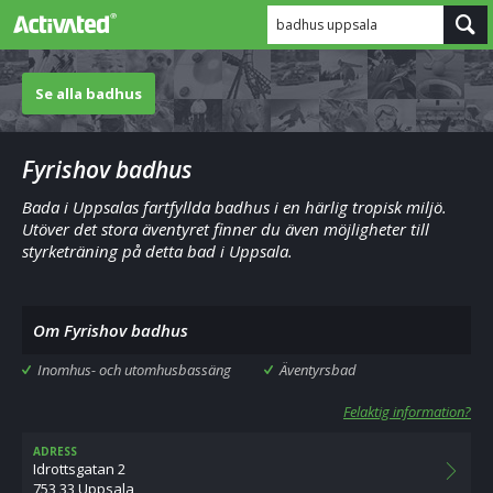
badhus uppsala
Se alla badhus
Fyrishov badhus
Bada i Uppsalas fartfyllda badhus i en härlig tropisk miljö.
Utöver det stora äventyret finner du även möjligheter till
styrketräning på detta bad i Uppsala.
Om Fyrishov badhus
Inomhus- och utomhusbassäng
Äventyrsbad
Felaktig information?
ADRESS
Idrottsgatan 2
753 33 Uppsala