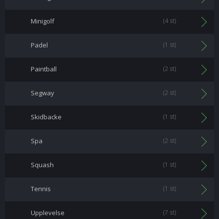
Minigolf
(4 st)
Padel
(1 st)
Paintball
(2 st)
Segway
(2 st)
Skidbacke
(1 st)
Spa
(2 st)
Squash
(1 st)
Tennis
(1 st)
Upplevelse
(7 st)