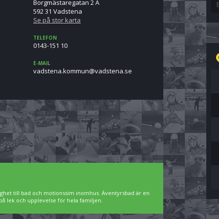
Borgmästaregatan 2 A
592 31 Vadstena
Se på stor karta
TELEFON
0143-151 10
E-MAIL
es.anetsdav@nummok.anetsdav
ighet till bad och motionssim inomhus. Äventyrsbad är en
på lek och upplevelse för hela familjen.