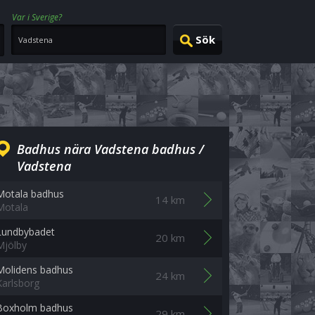
Var i Sverige?
Badhus nära Vadstena badhus /
Vadstena
Motala badhus
14 km
Motala
Lundbybadet
20 km
Mjölby
Molidens badhus
24 km
Karlsborg
Boxholm badhus
29 km