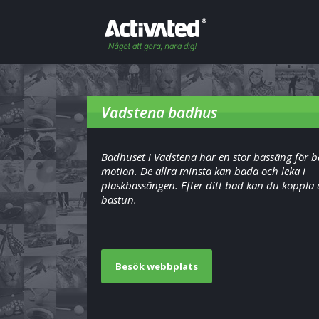
Vadstena badhus
Badhuset i Vadstena har en stor bassäng för 
motion. De allra minsta kan bada och leka i
plaskbassängen. Efter ditt bad kan du koppla 
bastun.
Besök webbplats