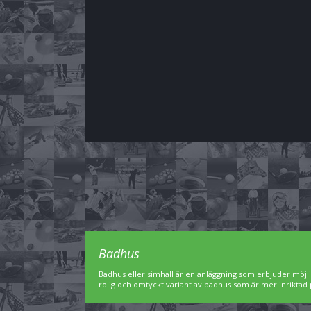
Badhus
Badhus eller simhall är en anläggning som erbjuder möjl
rolig och omtyckt variant av badhus som är mer inriktad 