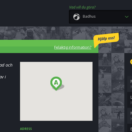
Vad vill du göra?
Badhus
Felaktig information?
bad och
av i
ADRESS