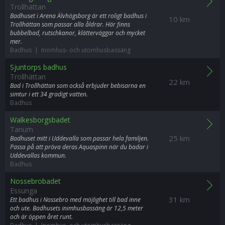
Trollhättan
Badhuset i Arena Älvhögsborg är ett roligt badhus i
10 km
Trollhättan som passar alla åldrar. Här finns
bubbelbad, rutschkanor, klätterväggar och mycket
mer.
Badhus | Inomhus- och utomhusbassäng
Sjuntorps badhus
Trollhättan
22 km
Bad i Trollhättan som också erbjuder bebisarna en
simtur i ett 34 gradigt vatten.
Badhus
Walkesborgsbadet
Tanum
25 km
Badhuset mitt i Uddevalla som passar hela familjen.
Passa på att pröva deras Aquaspinn när du badar i
Uddevallas kommun.
Badhus
Nossebrobadet
Essunga
31 km
Ett badhus i Nossebro med möjlighet till bad inne
och ute. Badhusets inimhusbassäng är 12,5 meter
och är öppen året runt.