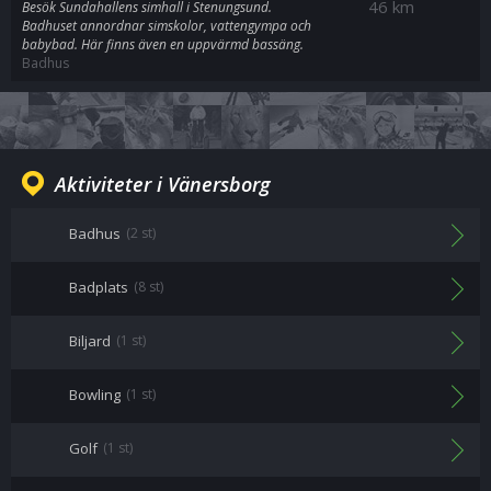
46 km
Besök Sundahallens simhall i Stenungsund.
Badhuset annordnar simskolor, vattengympa och
babybad. Här finns även en uppvärmd bassäng.
Badhus
Aktiviteter i Vänersborg
Badhus
(2 st)
Badplats
(8 st)
Biljard
(1 st)
Bowling
(1 st)
Golf
(1 st)