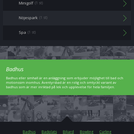
Minigolf
(1 st)
Nöjespark
(1 st)
Spa
(1 st)
Badhus
Badhus eller simhall är en anläggning som erbjuder möjlighet till bad och
motionssim inomhus. Äventyrsbad är en rolig och omtyckt variant av
badhus som är mer inriktad på lek och upplevelse för hela familjen.
Badhus
Badplats
Biljard
Bowling
Curling