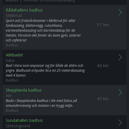
Badhus | Inomhus- och utomhusbassäng
Rådahallens badhus
Mellerud
Sport och friskvårdscenter i Mellerud för alla!
37 km
Simbassäng, klättervägg, rutschkana,
varmvattenbassäng och barnlandskap för de
minsta. Förutom det finner du även gym, solarier
och cafeteria!
Badhus
Allébadet
Vara
40 km
Bad i Vara som anpassar sig för både de äldre och
yngre. Badhuset erbjuder bl.a en 25 metersbassäng
med 4 banor.
Badhus
Skepplanda badhus
Ale
45 km
Bada i Skepplandas badhus i Ale med fokus på
simundervisning och motion i en trygg miljö.
Badhus
Sundahallen badhus
Stenungsund