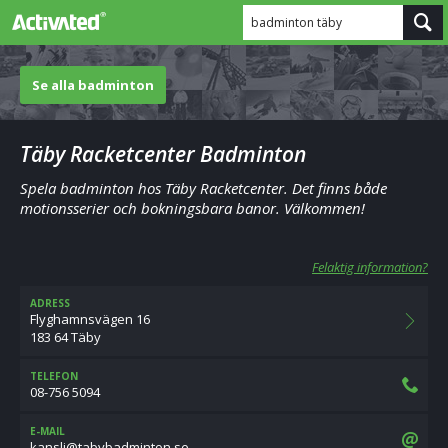
badminton täby
Se alla badminton
Täby Racketcenter Badminton
Spela badminton hos Täby Racketcenter. Det finns både
motionsserier och bokningsbara banor. Välkommen!
Felaktig information?
ADRESS
Flyghamnsvägen 16
183 64 Täby
TELEFON
08-756 5094
E-MAIL
es.notnimdabybat@ilsnak