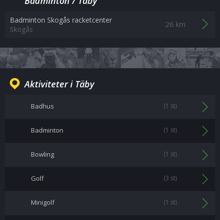
Badminton / Täby
Badminton Skogås racketcenter
26 km
Skogås
Aktiviteter i Täby
Badhus
(1 st)
Badminton
(1 st)
Bowling
(1 st)
Golf
(3 st)
Minigolf
(1 st)