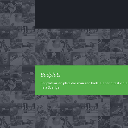
Badplats
Badplats är en plats där man kan bada. Det är oftast vid en
hela Sverige.