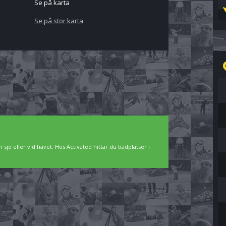
Se på karta
Se på stor karta
 sjö eller vid havet. Hos Activated hittar du badplatser i