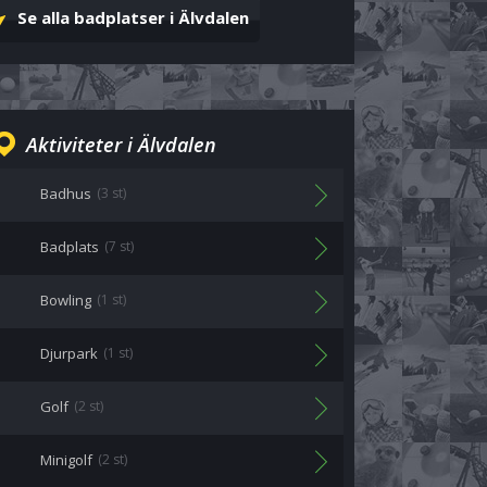
Se alla badplatser i Älvdalen
Aktiviteter i Älvdalen
Badhus
(3 st)
Badplats
(7 st)
Bowling
(1 st)
Djurpark
(1 st)
Golf
(2 st)
Minigolf
(2 st)