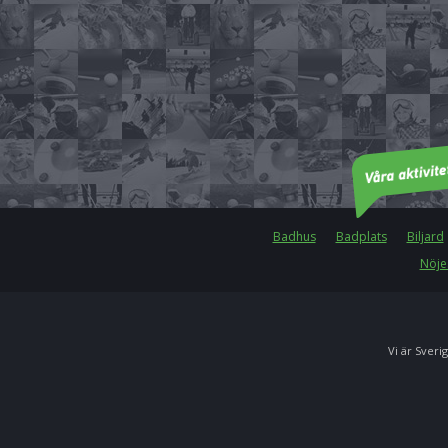
Badhus
Badplats
Biljard
Nöje
Vi är Sverig