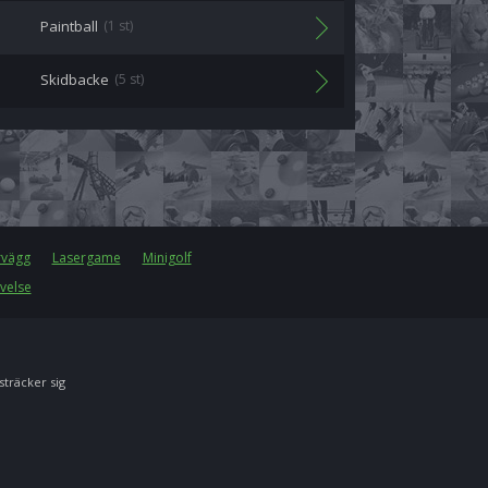
Paintball
(1 st)
Skidbacke
(5 st)
rvägg
Lasergame
Minigolf
velse
 sträcker sig