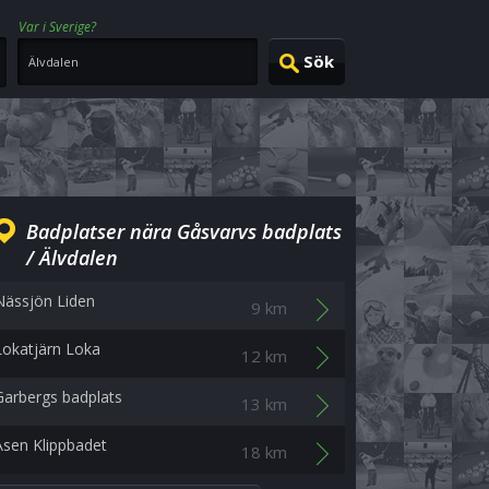
Var i Sverige?
Badplatser nära Gåsvarvs badplats
/ Älvdalen
Nässjön Liden
9 km
Lokatjärn Loka
12 km
Garbergs badplats
13 km
Åsen Klippbadet
18 km