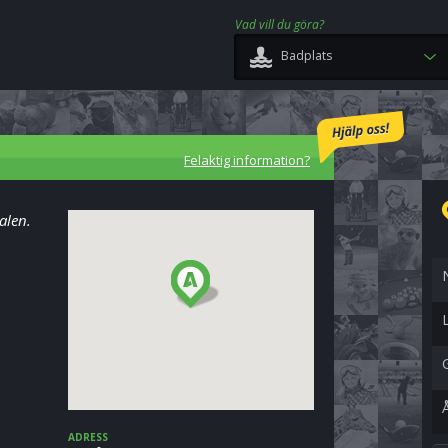
Vad vill du göra?
Badplats
Felaktig information?
alen.
ADRESS