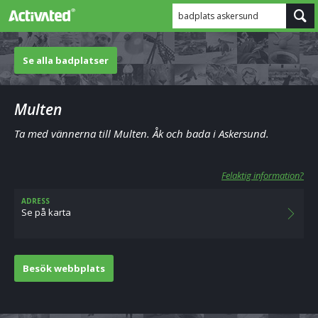
badplats askersund
Se alla badplatser
Multen
Ta med vännerna till Multen. Åk och bada i Askersund.
Felaktig information?
ADRESS
Se på karta
Besök webbplats