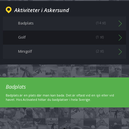
Aktiviteter i Askersund
Badplats
(14 st)
Golf
(1 st)
Minigolf
(2 st)
Badplats
Badplats är en plats där man kan bada. Det är oftast vid en sjö eller vid
havet. Hos Activated hittar du badplatser i hela Sverige.