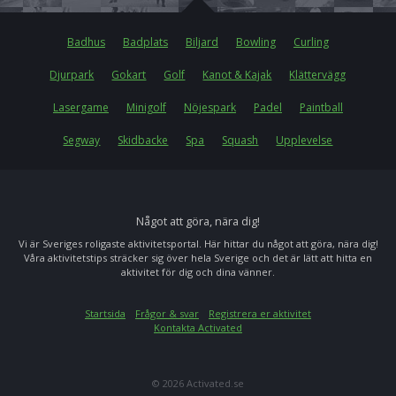
Badhus
Badplats
Biljard
Bowling
Curling
Djurpark
Gokart
Golf
Kanot & Kajak
Klättervägg
Lasergame
Minigolf
Nöjespark
Padel
Paintball
Segway
Skidbacke
Spa
Squash
Upplevelse
Något att göra, nära dig!
Vi är Sveriges roligaste aktivitetsportal. Här hittar du något att göra, nära dig!
Våra aktivitetstips sträcker sig över hela Sverige och det är lätt att hitta en
aktivitet för dig och dina vänner.
Startsida
Frågor & svar
Registrera er aktivitet
Kontakta Activated
© 2026 Activated.se