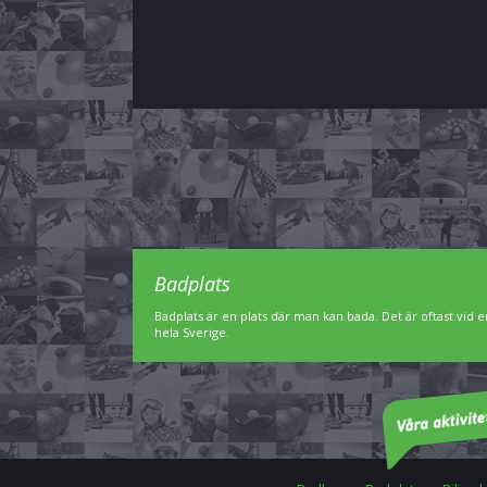
Badplats
Badplats är en plats där man kan bada. Det är oftast vid en
hela Sverige.