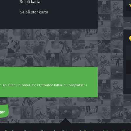
Se på karta
Se på stor karta
 sjö eller vid havet. Hos Activated hittar du badplatser i