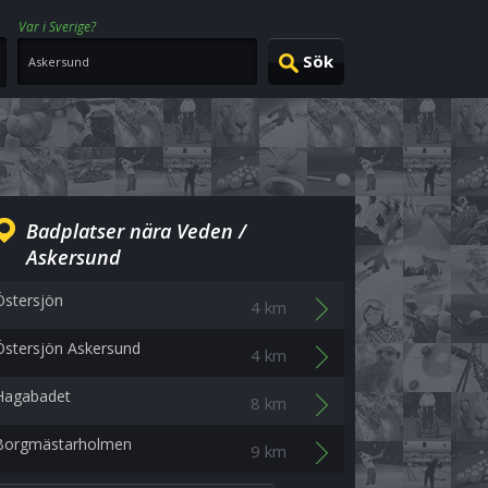
Var i Sverige?
Badplatser nära Veden /
Askersund
Östersjön
4 km
Östersjön Askersund
4 km
Hagabadet
8 km
Borgmästarholmen
9 km