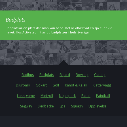
Badplats
Badplats är en plats där man kan bada. Det är oftast vid en sjö eller vid
havet. Hos Activated hittar du badplatser i hela Sverige.
Badhus
Badplats
Biljard
Bowling
Curling
Djurpark
Gokart
Golf
Kanot & Kajak
Klättervägg
Lasergame
Minigolf
Nöjespark
Padel
Paintball
Segway
Skidbacke
Spa
Squash
Upplevelse